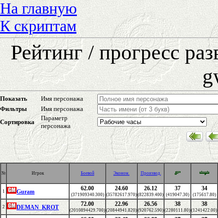
На главную
К скриптам
Рейтинг / прогресс ра
g
Показать
Имя персонажа
Фильтры
Имя персонажа
Параметр
Сортировка
персонажа
№
Игрок
Боевой
Эконом.
Производ.
62.00
24.60
26.12
37
34
Guram
1
(371909340.300)
(35782617.970)
(822839.400)
(419047.30)
(175617.80)
72.00
22.96
26.56
38
38
DEMAN_KROT
2
(2010894429.700)
(20844941.820)
(920762.590)
(2280111.80)
(1241422.00)