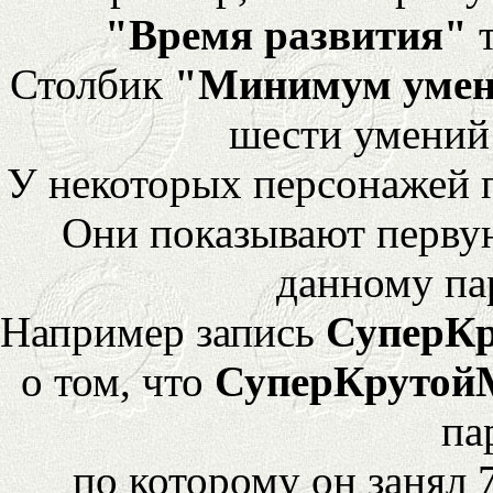
"Время развития"
т
Столбик
"Минимум уме
шести умений
У некоторых персонажей 
Они показывают перву
данному па
Например запись
СуперК
о том, что
СуперКрутой
па
по которому он занял 