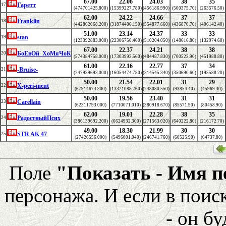
67.00
22.06
24.03
38
35
Гаретт
17
(474701425.800)
(15399227.780)
(456186.990)
(500375.70)
(263576.50)
62.00
24.22
24.66
37
37
Franklin
18
(442862068.200)
(31874406.150)
(554877.660)
(436870.70)
(406142.40)
51.00
23.14
24.37
33
33
stan
19
(123392883.000)
(22306750.460)
(510204.050)
(148616.80)
(132974.60)
67.00
22.37
24.21
38
38
БоЕвОй_ХоМяЧоК
20
(574384758.000)
(17303992.560)
(484487.830)
(700522.90)
(451988.80)
61.00
22.16
22.77
37
34
-Bruise-
21
(247939693.000)
(16054474.780)
(314545.340)
(350690.60)
(195588.20)
50.00
21.54
22.01
31
29
X-peri-ment
22
(67914674.300)
(13321088.760)
(248080.550)
(93854.40)
(45969.30)
50.00
19.56
23.40
31
31
Carellain
23
(62311793.000)
(7710071.010)
(380918.670)
(85571.90)
(80458.90)
62.00
19.01
22.28
38
35
РадостныйПсих
24
(386139692.200)
(6624932.300)
(271563.020)
(640222.80)
(216172.70)
49.00
18.30
21.99
30
30
STR AK 47
25
(27426556.000)
(5496001.040)
(246741.760)
(60525.90)
(64737.80)
Поле
"Показать - Имя 
персонажа. И если в поис
- он бу