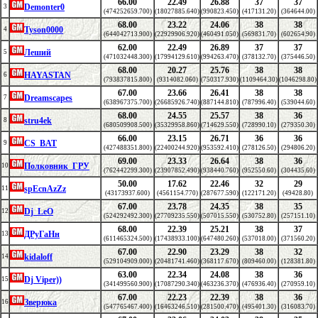
66.00
22.49
26.88
37
37
Demonter0
3
(474252659.700)
(18027885.640)
(990823.450)
(417131.20)
(364644.00)
68.00
23.22
24.06
38
38
Tyson0000
4
(644042713.900)
(22929906.920)
(460491.050)
(569831.70)
(602654.90)
62.00
22.49
26.89
37
37
Леший
5
(471032448.300)
(17994129.610)
(994263.470)
(378132.70)
(375446.50)
68.00
20.27
25.76
38
38
HAYASTAN
6
(793837815.800)
(9314082.060)
(750317.930)
(1109464.30)
(1046298.80)
67.00
23.66
26.41
38
38
Dreamscapes
7
(638967375.700)
(26685926.740)
(887144.810)
(787996.40)
(539044.60)
68.00
24.55
25.57
38
36
stru4ek
8
(680509908.500)
(35329958.860)
(714629.550)
(728990.10)
(279350.30)
66.00
23.15
26.71
36
36
CS_BAT
9
(427488351.800)
(22400244.920)
(953592.410)
(278126.50)
(294806.20)
69.00
23.33
26.64
38
36
Полковник_ГРУ
10
(762442299.300)
(23907852.490)
(938440.760)
(952550.60)
(304435.60)
50.00
17.62
22.46
32
29
spEcnAzZz
11
(43173937.600)
(4561154.770)
(287677.590)
(122171.20)
(49428.80)
67.00
23.78
24.35
38
35
Dj_LeO
12
(524292492.300)
(27709235.550)
(507015.550)
(530752.80)
(257151.10)
68.00
22.39
25.21
38
37
ДРуГаНн
13
(611465324.500)
(17438933.100)
(647480.260)
(537018.00)
(371560.20)
67.00
22.90
23.29
38
32
kidaloff
14
(529104909.000)
(20481741.460)
(368117.670)
(809460.00)
(128381.80)
63.00
22.34
24.08
38
36
Dj Viper))
15
(341499560.900)
(17087290.340)
(463236.370)
(476936.40)
(270959.10)
67.00
22.23
22.39
38
36
Зверюка
16
(547765467.400)
(16463246.510)
(281500.470)
(495401.30)
(316083.70)