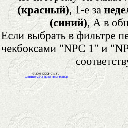
(красный)
, 1-е за
неде
(синий)
, А в об
Если выбрать в фильтре 
чекбоксами "NPC 1" и "NP
соответст
© 2008 CCCP-GW.SU -
Синдикат 2142 online-игры gwars.io