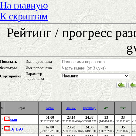
На главную
К скриптам
Рейтинг / прогресс ра
g
Показать
Имя персонажа
Фильтры
Имя персонажа
Параметр
Сортировка
персонажа
№
Игрок
Боевой
Эконом.
Производ.
51.00
23.14
24.37
33
33
stan
1
(123262433.000)
(22277950.460)
(509681.520)
(148616.80)
(132972.00)
(1
67.00
23.78
24.35
38
35
Dj_LeO
2
(524291726.300)
(27707983.550)
(506196.930)
(530752.80)
(257146.60)
(4