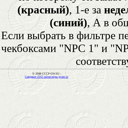
(красный)
, 1-е за
неде
(синий)
, А в об
Если выбрать в фильтре 
чекбоксами "NPC 1" и "NP
соответст
© 2008 CCCP-GW.SU -
Синдикат 2142 online-игры gwars.io