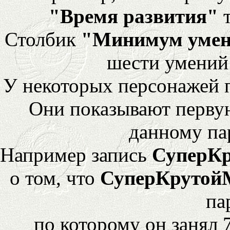
"Время развития"
т
Столбик
"Минимум уме
шести умений
У некоторых персонажей 
Они показывают перву
данному па
Например запись
СуперК
о том, что
СуперКрутой
па
по которому он занял 