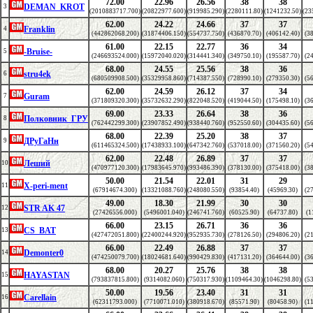
72.00
22.96
26.56
38
38
DEMAN_KROT
3
(2010883717.700)
(20822977.600)
(919985.290)
(2280111.80)
(1241232.50)
(23
62.00
24.22
24.66
37
37
Franklin
4
(442862068.200)
(31874406.150)
(554737.750)
(436870.70)
(406142.40)
(3
61.00
22.15
22.77
36
34
-Bruise-
5
(246693524.000)
(15972040.020)
(314441.340)
(349750.10)
(195587.70)
(2
68.00
24.55
25.56
38
36
stru4ek
6
(680509908.500)
(35329958.860)
(714387.550)
(728990.10)
(279350.30)
(5
62.00
24.59
26.12
37
34
Guram
7
(371809320.300)
(35732632.290)
(822048.520)
(419044.50)
(175498.10)
(3
69.00
23.33
26.64
38
36
Полковник_ГРУ
8
(762442299.300)
(23907852.490)
(938440.760)
(952550.60)
(304435.60)
(5
68.00
22.39
25.20
38
37
ДРуГаНн
9
(611465324.500)
(17438933.100)
(647342.760)
(537018.00)
(371560.20)
(5
62.00
22.48
26.89
37
37
Леший
10
(470977120.300)
(17983645.970)
(993486.390)
(378130.00)
(375418.00)
(3
50.00
21.54
22.01
31
29
X-peri-ment
11
(67914674.300)
(13321088.760)
(248080.550)
(93854.40)
(45969.30)
(2
49.00
18.30
21.99
30
30
STR AK 47
12
(27426556.000)
(5496001.040)
(246741.760)
(60525.90)
(64737.80)
(1
66.00
23.15
26.71
36
36
CS_BAT
13
(427472051.800)
(22400244.920)
(952935.730)
(278126.50)
(294806.20)
(2
66.00
22.49
26.88
37
37
Demonter0
14
(474250079.700)
(18024681.640)
(990429.830)
(417131.20)
(364644.00)
(3
68.00
20.27
25.76
38
38
HAYASTAN
15
(793837815.800)
(9314082.060)
(750317.930)
(1109464.30)
(1046298.80)
(5
50.00
19.56
23.40
31
31
Carellain
16
(62311793.000)
(7710071.010)
(380918.670)
(85571.90)
(80458.90)
(1