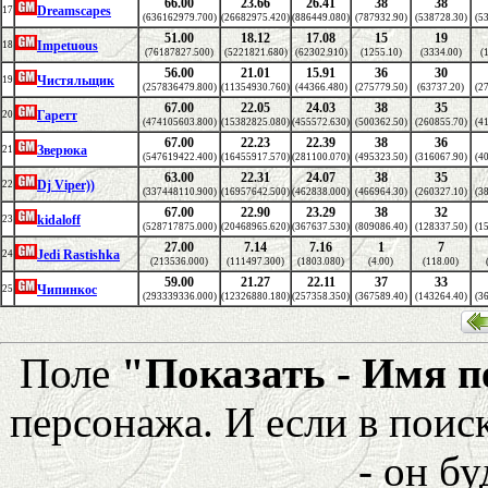
66.00
23.66
26.41
38
38
Dreamscapes
17
(636162979.700)
(26682975.420)
(886449.080)
(787932.90)
(538728.30)
(5
51.00
18.12
17.08
15
19
Impetuous
18
(76187827.500)
(5221821.680)
(62302.910)
(1255.10)
(3334.00)
(
56.00
21.01
15.91
36
30
Чистяльщик
19
(257836479.800)
(11354930.760)
(44366.480)
(275779.50)
(63737.20)
(2
67.00
22.05
24.03
38
35
Гаретт
20
(474105603.800)
(15382825.080)
(455572.630)
(500362.50)
(260855.70)
(4
67.00
22.23
22.39
38
36
Зверюка
21
(547619422.400)
(16455917.570)
(281100.070)
(495323.50)
(316067.90)
(4
63.00
22.31
24.07
38
35
Dj Viper))
22
(337448110.900)
(16957642.500)
(462838.000)
(466964.30)
(260327.10)
(3
67.00
22.90
23.29
38
32
kidaloff
23
(528717875.000)
(20468965.620)
(367637.530)
(809086.40)
(128337.50)
(1
27.00
7.14
7.16
1
7
Jedi Rastishka
24
(213536.000)
(111497.300)
(1803.080)
(4.00)
(118.00)
59.00
21.27
22.11
37
33
Чипинкос
25
(293339336.000)
(12326880.180)
(257358.350)
(367589.40)
(143264.40)
(3
Поле
"Показать - Имя 
персонажа. И если в поис
- он бу