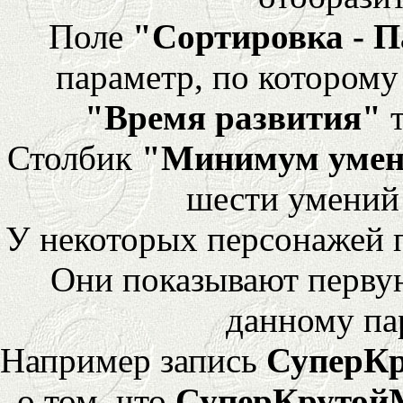
Поле
"Сортировка - 
параметр, по которому 
"Время развития"
т
Столбик
"Минимум уме
шести умений
У некоторых персонажей 
Они показывают перву
данному па
Например запись
СуперК
о том, что
СуперКрутой