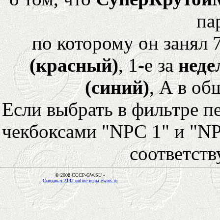
па
по которому он занял 
(красный)
, 1-е за
неде
(синий)
, А в об
Если выбрать в фильтре 
чекбоксами "NPC 1" и "NP
соответст
© 2008 CCCP-GW.SU -
Синдикат 2142 online-игры gwars.io