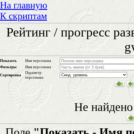
На главную
К скриптам
Рейтинг / прогресс ра
g
Показать
Имя персонажа
Фильтры
Имя персонажа
Параметр
Сортировка
персонажа
Не найдено
Поле
"Показать - Имя 