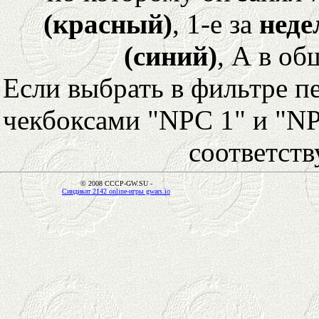
(красный)
, 1-е за
неде
(синий)
, А в об
Если выбрать в фильтре 
чекбоксами "NPC 1" и "NP
соответст
© 2008 CCCP-GW.SU -
Синдикат 2142 online-игры gwars.io