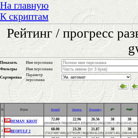
На главную
К скриптам
Рейтинг / прогресс ра
g
Показать
Имя персонажа
Фильтры
Имя персонажа
Параметр
Сортировка
персонажа
№
Игрок
Боевой
Эконом.
Производ.
72.00
22.96
26.56
38
38
DEMAN_KROT
1
(2010894429.700)
(20844941.820)
(920762.590)
(2280111.80)
(1241422.00)
68.00
23.20
21.87
38
38
BEOFULF 2
2
(731374007.000)
(22795599.740)
(239145.320)
(533875.80)
(566146.30)