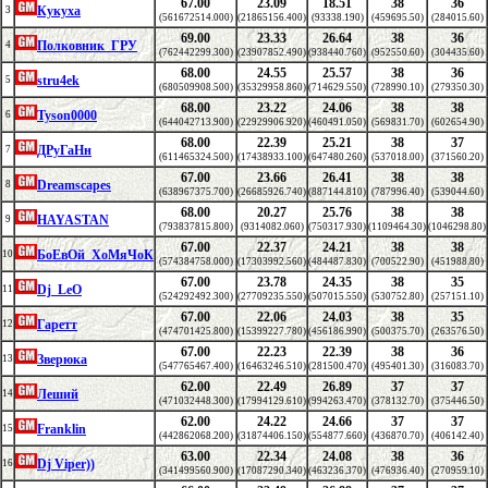
67.00
23.09
18.51
38
36
Кукуха
3
(561672514.000)
(21865156.400)
(93338.190)
(459695.50)
(284015.60)
69.00
23.33
26.64
38
36
Полковник_ГРУ
4
(762442299.300)
(23907852.490)
(938440.760)
(952550.60)
(304435.60)
68.00
24.55
25.57
38
36
stru4ek
5
(680509908.500)
(35329958.860)
(714629.550)
(728990.10)
(279350.30)
68.00
23.22
24.06
38
38
Tyson0000
6
(644042713.900)
(22929906.920)
(460491.050)
(569831.70)
(602654.90)
68.00
22.39
25.21
38
37
ДРуГаНн
7
(611465324.500)
(17438933.100)
(647480.260)
(537018.00)
(371560.20)
67.00
23.66
26.41
38
38
Dreamscapes
8
(638967375.700)
(26685926.740)
(887144.810)
(787996.40)
(539044.60)
68.00
20.27
25.76
38
38
HAYASTAN
9
(793837815.800)
(9314082.060)
(750317.930)
(1109464.30)
(1046298.80)
67.00
22.37
24.21
38
38
БоЕвОй_ХоМяЧоК
10
(574384758.000)
(17303992.560)
(484487.830)
(700522.90)
(451988.80)
67.00
23.78
24.35
38
35
Dj_LeO
11
(524292492.300)
(27709235.550)
(507015.550)
(530752.80)
(257151.10)
67.00
22.06
24.03
38
35
Гаретт
12
(474701425.800)
(15399227.780)
(456186.990)
(500375.70)
(263576.50)
67.00
22.23
22.39
38
36
Зверюка
13
(547765467.400)
(16463246.510)
(281500.470)
(495401.30)
(316083.70)
62.00
22.49
26.89
37
37
Леший
14
(471032448.300)
(17994129.610)
(994263.470)
(378132.70)
(375446.50)
62.00
24.22
24.66
37
37
Franklin
15
(442862068.200)
(31874406.150)
(554877.660)
(436870.70)
(406142.40)
63.00
22.34
24.08
38
36
Dj Viper))
16
(341499560.900)
(17087290.340)
(463236.370)
(476936.40)
(270959.10)