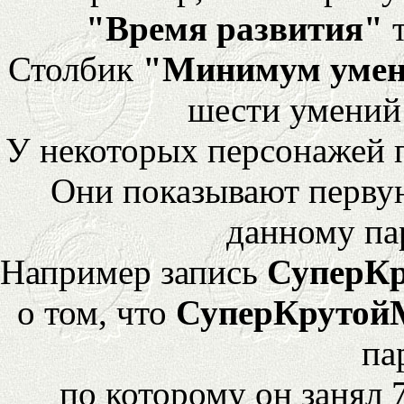
"Время развития"
т
Столбик
"Минимум уме
шести умений
У некоторых персонажей 
Они показывают перву
данному па
Например запись
СуперК
о том, что
СуперКрутой
па
по которому он занял 