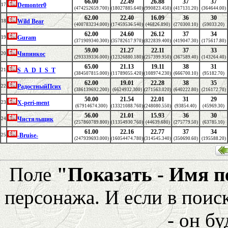
66.00
22.49
26.88
37
37
Demonter0
17
(474252659.700)
(18027885.640)
(990823.450)
(417131.20)
(364644.00)
62.00
22.40
16.09
36
30
Wild Bear
18
(400783234.000)
(17459536.540)
(46826.890)
(270300.10)
(59033.20)
62.00
24.60
26.12
37
34
Guram
19
(371909340.300)
(35782617.970)
(822839.400)
(419047.30)
(175617.80)
59.00
21.27
22.11
37
33
Чипинкос
20
(293339336.000)
(12326880.180)
(257399.950)
(367589.40)
(143264.40)
65.00
21.13
19.11
38
31
S_A_D_I_S_T
21
(384507815.000)
(11789055.420)
(108974.230)
(666700.10)
(95182.70)
62.00
19.01
22.28
38
35
РадостныйПсих
22
(386139692.200)
(6624932.300)
(271563.020)
(640222.80)
(216172.70)
50.00
21.54
22.01
31
29
X-peri-ment
23
(67914674.300)
(13321088.760)
(248080.550)
(93854.40)
(45969.30)
56.00
21.01
15.93
36
30
Чистяльщик
24
(257860789.800)
(11354930.760)
(44639.680)
(275779.50)
(63785.10)
61.00
22.16
22.77
37
34
-Bruise-
25
(247939693.000)
(16054474.780)
(314545.340)
(350690.60)
(195588.20)
Поле
"Показать - Имя 
персонажа. И если в поис
- он бу