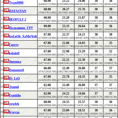
68.00
23.22
24.06
38
38
Tyson0000
3
(644042713.900)
(22929906.920)
(460491.050)
(569831.70)
(602654.90)
68.00
20.27
25.76
38
38
HAYASTAN
4
(793837815.800)
(9314082.060)
(750317.930)
(1109464.30)
(1046298.80)
68.00
23.20
21.87
38
38
BEOFULF 2
5
(731374007.000)
(22795599.740)
(239145.320)
(533875.80)
(566146.30)
69.00
23.33
26.64
38
36
Полковник_ГРУ
6
(762442299.300)
(23907852.490)
(938440.760)
(952550.60)
(304435.60)
67.00
22.37
24.21
38
38
БоЕвОй_ХоМяЧоК
7
(574384758.000)
(17303992.560)
(484487.830)
(700522.90)
(451988.80)
67.00
22.06
24.03
38
35
Гаретт
8
(474701425.800)
(15399227.780)
(456186.990)
(500375.70)
(263576.50)
67.00
22.90
23.29
38
32
kidaloff
9
(529104909.000)
(20481741.460)
(368117.670)
(809460.00)
(128381.80)
67.00
22.23
22.39
38
36
Зверюка
10
(547765467.400)
(16463246.510)
(281500.470)
(495401.30)
(316083.70)
66.00
22.49
26.88
37
37
Demonter0
11
(474252659.700)
(18027885.640)
(990823.450)
(417131.20)
(364644.00)
67.00
23.78
24.35
38
35
Dj_LeO
12
(524292492.300)
(27709235.550)
(507015.550)
(530752.80)
(257151.10)
62.00
22.49
26.89
37
37
Леший
13
(471032448.300)
(17994129.610)
(994263.470)
(378132.70)
(375446.50)
62.00
24.22
24.66
37
37
Franklin
14
(442862068.200)
(31874406.150)
(554877.660)
(436870.70)
(406142.40)
68.00
24.55
25.57
38
36
stru4ek
15
(680509908.500)
(35329958.860)
(714629.550)
(728990.10)
(279350.30)
67.00
23.09
18.51
38
36
Кукуха
16
(561672514.000)
(21865156.400)
(93338.190)
(459695.50)
(284015.60)