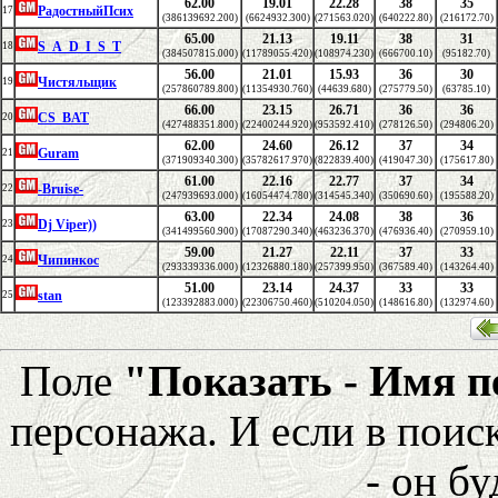
62.00
19.01
22.28
38
35
РадостныйПсих
17
(386139692.200)
(6624932.300)
(271563.020)
(640222.80)
(216172.70)
65.00
21.13
19.11
38
31
S_A_D_I_S_T
18
(384507815.000)
(11789055.420)
(108974.230)
(666700.10)
(95182.70)
56.00
21.01
15.93
36
30
Чистяльщик
19
(257860789.800)
(11354930.760)
(44639.680)
(275779.50)
(63785.10)
66.00
23.15
26.71
36
36
CS_BAT
20
(427488351.800)
(22400244.920)
(953592.410)
(278126.50)
(294806.20)
62.00
24.60
26.12
37
34
Guram
21
(371909340.300)
(35782617.970)
(822839.400)
(419047.30)
(175617.80)
61.00
22.16
22.77
37
34
-Bruise-
22
(247939693.000)
(16054474.780)
(314545.340)
(350690.60)
(195588.20)
63.00
22.34
24.08
38
36
Dj Viper))
23
(341499560.900)
(17087290.340)
(463236.370)
(476936.40)
(270959.10)
59.00
21.27
22.11
37
33
Чипинкос
24
(293339336.000)
(12326880.180)
(257399.950)
(367589.40)
(143264.40)
51.00
23.14
24.37
33
33
stan
25
(123392883.000)
(22306750.460)
(510204.050)
(148616.80)
(132974.60)
Поле
"Показать - Имя 
персонажа. И если в поис
- он бу