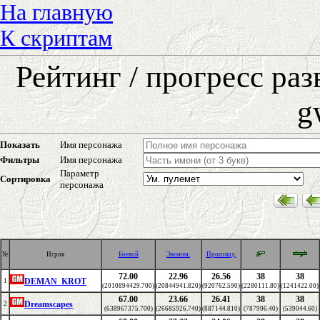
На главную
К скриптам
Рейтинг / прогресс ра
g
Показать
Имя персонажа
Фильтры
Имя персонажа
Параметр
Сортировка
персонажа
№
Игрок
Боевой
Эконом.
Производ.
72.00
22.96
26.56
38
38
DEMAN_KROT
1
(2010894429.700)
(20844941.820)
(920762.590)
(2280111.80)
(1241422.00)
67.00
23.66
26.41
38
38
Dreamscapes
2
(638967375.700)
(26685926.740)
(887144.810)
(787996.40)
(539044.60)