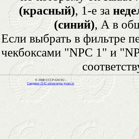
(красный)
, 1-е за
неде
(синий)
, А в об
Если выбрать в фильтре 
чекбоксами "NPC 1" и "NP
соответст
© 2008 CCCP-GW.SU -
Синдикат 2142 online-игры gwars.io