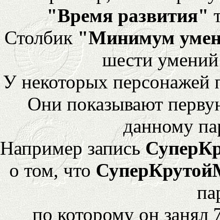
"Время развития"
т
Столбик
"Минимум уме
шести умений
У некоторых персонажей 
Они показывают перву
данному па
Например запись
СуперК
о том, что
СуперКрутой
па
по которому он занял 