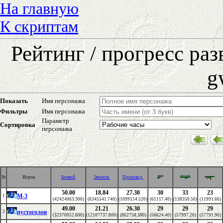
На главную
К скриптам
Рейтинг / прогресс ра
g
Показать
Имя персонажа
Фильтры
Имя персонажа
Параметр
Сортировка
персонажа
№
Игрок
Боевой
Эконом.
Производ.
50.00
18.84
27.30
30
33
23
M-3
1
(42424063.300)
(6345541.740)
(1099154.520)
(61117.40)
(138350.50)
(11991.60)
49.00
21.21
26.30
29
29
29
пустоголов
2
(32370052.600)
(12107737.800)
(862758.380)
(56624.40)
(57997.20)
(57791.90)