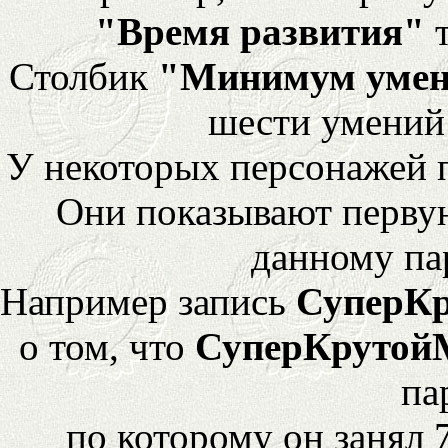
"Время развития"
т
Столбик
"Минимум уме
шести умений
У некоторых персонажей 
Они показывают перву
данному па
Например запись
СуперК
о том, что
СуперКрутой
па
по которому он занял 