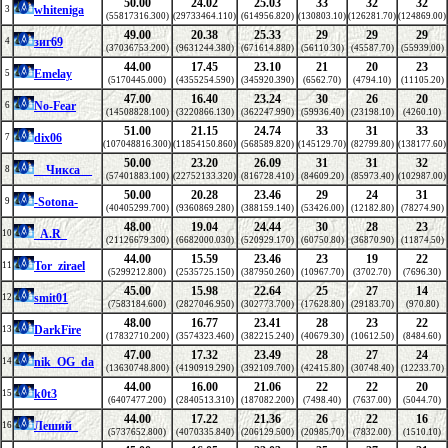
50.00
24.02
25.03
33
32
32
whiteniga
3
(55817316.300)
(29733464.110)
(614956.820)
(130803.10)
(126281.70)
(124869.00)
49.00
20.38
25.33
29
29
29
зиг69
4
(37036753.200)
(9631244.380)
(671614.880)
(56110.30)
(45587.70)
(55939.00)
44.00
17.45
23.10
21
20
23
Emelay
5
(5170445.000)
(4355254.590)
(345920.390)
(6562.70)
(4794.10)
(11105.20)
47.00
16.40
23.24
30
26
20
No-Fear
6
(14508828.100)
(3220866.130)
(362247.990)
(59936.40)
(23198.10)
(4260.10)
51.00
21.15
24.74
33
31
33
dix06
7
(107048816.300)
(11854150.860)
(568589.820)
(145129.70)
(82799.80)
(138177.60)
50.00
23.20
26.09
31
31
32
__Чикса__
8
(57401883.100)
(22752133.320)
(816728.410)
(84609.20)
(85973.40)
(102987.00)
50.00
20.28
23.46
29
24
31
-Sotona-
9
(40405299.700)
(9360869.280)
(388159.140)
(53426.00)
(12182.80)
(78274.90)
48.00
19.04
24.44
30
28
23
_A.R_
10
(21126679.300)
(6682000.030)
(520929.170)
(60750.80)
(36870.90)
(11874.50)
44.00
15.59
23.46
23
19
22
Tor_zirael
11
(5299212.800)
(2535725.150)
(387950.260)
(10967.70)
(3702.70)
(7696.30)
45.00
15.98
22.64
25
27
14
smit01
12
(7583184.600)
(2827046.950)
(302773.700)
(17628.80)
(29183.70)
(970.80)
48.00
16.77
23.41
28
23
22
DarkFire
13
(17832710.200)
(3574323.460)
(382215.240)
(40679.30)
(10612.50)
(8484.60)
47.00
17.32
23.49
28
27
24
nik_OG_da
14
(13630748.800)
(4190919.290)
(392109.700)
(42415.80)
(30748.40)
(12233.70)
44.00
16.00
21.06
22
22
20
k0t3
15
(6407477.200)
(2840513.310)
(187082.200)
(7498.40)
(7637.00)
(5044.70)
44.00
17.22
21.36
26
22
16
Леший_
16
(5737652.800)
(4070335.840)
(206129.500)
(20985.70)
(7832.00)
(1510.10)