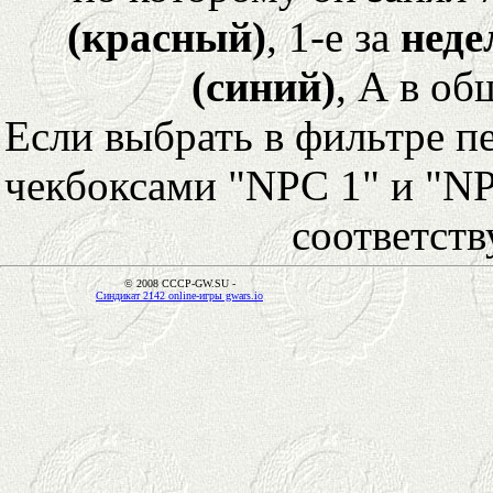
(красный)
, 1-е за
неде
(синий)
, А в об
Если выбрать в фильтре 
чекбоксами "NPC 1" и "NP
соответст
© 2008 CCCP-GW.SU -
Синдикат 2142 online-игры gwars.io