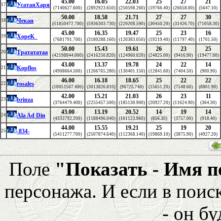
45.00
16.05
22.03
25
27
21
УсатаяХаря
17
(7140627.600)
(2892923.650)
(250598.260)
(19766.40)
(26658.00)
(5647.10)
50.00
18.58
21.71
27
27
30
Чекан
18
(51850472.700)
(5936303.730)
(229208.590)
(30450.20)
(31426.70)
(71058.30)
45.00
16.35
19.47
25
23
16
XopeK_
19
(7681791.700)
(3180288.160)
(120383.050)
(19219.40)
(11797.40)
(1701.50)
50.00
15.43
19.61
26
23
25
Тратататаа
20
(42198844.000)
(2416250.820)
(124960.020)
(24825.00)
(9416.90)
(19477.00)
43.00
13.37
19.78
24
22
14
Kopflos
21
(4908664.500)
(1266765.280)
(130401.150)
(12841.60)
(7404.50)
(900.90)
46.00
16.18
18.65
25
22
22
rosales
22
(10051567.400)
(3013826.810)
(96725.740)
(15651.20)
(7548.60)
(8801.90)
42.00
15.21
21.03
26
23
11
brinza
23
(3764479.400)
(2255457.500)
(185130.900)
(20927.20)
(11624.90)
(364.30)
43.00
13.19
20.52
14
19
14
Ala Ad Din
24
(4333792.200)
(1188496.040)
(161123.960)
(856.30)
(3757.00)
(918.40)
44.00
15.55
19.21
25
19
20
-834-
25
(5411277.700)
(2507874.640)
(112368.140)
(19869.10)
(3875.90)
(4927.20)
Поле
"Показать - Имя 
персонажа. И если в поис
- он бу