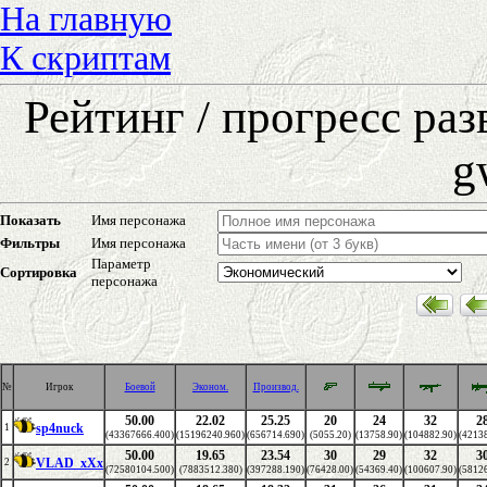
На главную
К скриптам
Рейтинг / прогресс ра
g
Показать
Имя персонажа
Фильтры
Имя персонажа
Параметр
Сортировка
персонажа
№
Игрок
Боевой
Эконом.
Производ.
50.00
22.02
25.25
20
24
32
2
sp4nuck
1
(43367666.400)
(15196240.960)
(656714.690)
(5055.20)
(13758.90)
(104882.90)
(42138
50.00
19.65
23.54
30
29
32
3
VLAD_xXx
2
(72580104.500)
(7883512.380)
(397288.190)
(76428.00)
(54369.40)
(100607.90)
(58126