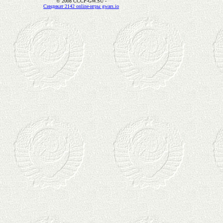
© 2008 CCCP-GW.SU -
Синдикат 2142 online-игры gwars.io