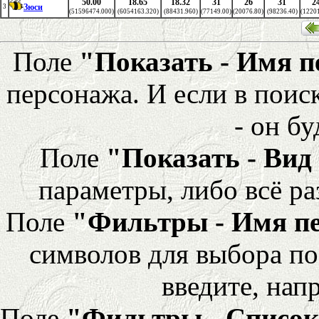
50.00
18.65
18.32
31
26
31
2
Зюси
3
(51596474.000)
(6054163.320)
(88431.960)
(77149.00)
(20076.80)
(98236.40)
(12201
Поле
"Показать - Имя 
персонажа. И если в поис
- он бу
Поле
"Показать - Вид
параметры, либо всё ра
Поле
"Фильтры - Имя п
символов для выбора по
введите, напр
Поле
"Фильтры - Список