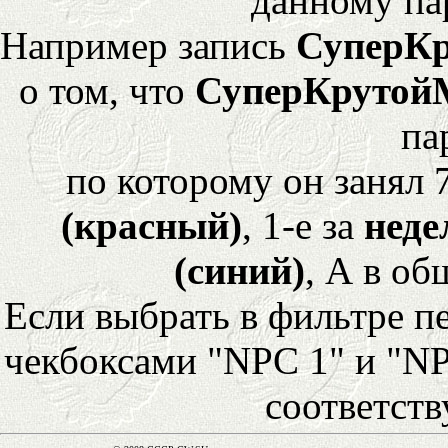
данному па
Например запись
СуперК
о том, что
СуперКрутой
па
по которому он занял 
(красный)
, 1-е за
неде
(синий)
, А в об
Если выбрать в фильтре 
чекбоксами "NPC 1" и "NP
соответст