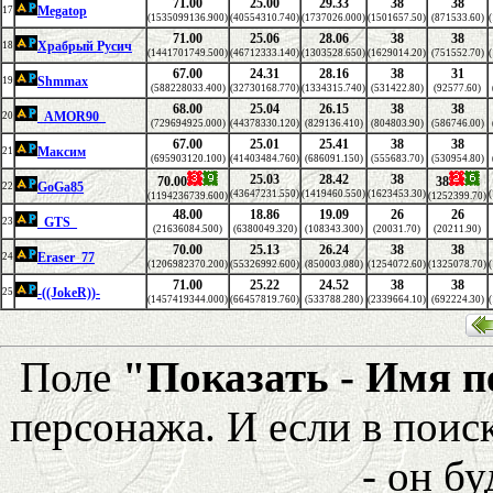
71.00
25.00
29.33
38
38
Megatop
17
(1535099136.900)
(40554310.740)
(1737026.000)
(1501657.50)
(871533.60)
71.00
25.06
28.06
38
38
Храбрый Русич
18
(1441701749.500)
(46712333.140)
(1303528.650)
(1629014.20)
(751552.70)
67.00
24.31
28.16
38
31
Shmmax
19
(588228033.400)
(32730168.770)
(1334315.740)
(531422.80)
(92577.60)
68.00
25.04
26.15
38
38
_AMOR90_
20
(729694925.000)
(44378330.120)
(829136.410)
(804803.90)
(586746.00)
67.00
25.01
25.41
38
38
Максим
21
(695903120.100)
(41403484.760)
(686091.150)
(555683.70)
(530954.80)
25.03
28.42
38
70.00
38
GoGa85
22
(43647231.550)
(1419460.550)
(1623453.30)
(1194236739.600)
(1252399.70)
48.00
18.86
19.09
26
26
_GTS_
23
(21636084.500)
(6380049.320)
(108343.300)
(20031.70)
(20211.90)
70.00
25.13
26.24
38
38
Eraser_77
24
(1206982370.200)
(55326992.600)
(850003.080)
(1254072.60)
(1325078.70)
71.00
25.22
24.52
38
38
-((JokeR))-
25
(1457419344.000)
(66457819.760)
(533788.280)
(2339664.10)
(692224.30)
Поле
"Показать - Имя 
персонажа. И если в поис
- он бу