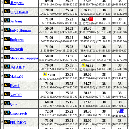
69.00
25.07
27.08
38
38
-Respect-
3
(1374634160.800)
(48651682.320)
(1038839.750)
(2472944.10)
(1038466.90)
70.00
25.04
26.19
38
38
дЕд_ОбмаН
4
(1069251739.000)
(44804247.380)
(836939.680)
(1241341.90)
(868722.10)
71.00
25.22
38
38
30.05
SerGanj
5
(1362141073.500)
(66584219.930)
(1413226.70)
(1030011.30)
(2102703.470)
50.00
24.03
28.30
38
38
ImN0tHuman
6
(507771342.400)
(29855628.400)
(1380162.040)
(715163.40)
(456260.60)
71.00
25.24
26.06
38
38
Bodyarm
7
(1349770390.900)
(68204049.980)
(808533.430)
(1751262.70)
(903583.90)
71.00
25.03
24.94
38
38
detenysh
8
(1515358680.700)
(43512326.260)
(599444.170)
(1448886.60)
(1060030.30)
58.00
23.87
24.69
38
37
Массимо Каррера
9
(535145103.000)
(28432176.300)
(559650.840)
(565669.40)
(371772.50)
70.00
25.05
38
38
30.14
ЗАГАШУ
10
(1208184220.400)
(46027725.110)
(782693.70)
(626280.80)
(2273515.410)
25.08
29.09
38
38
73.00
Makca59
11
(49037231.060)
(1639280.420)
(2506664.80)
(1300424.70)
(2543223678.300)
71.00
25.03
24.75
38
38
Имп-1
12
(1320481984.000)
(44074652.700)
(569157.290)
(1268036.10)
(776424.20)
72.00
25.08
28.13
38
38
NoxTeR
13
(1662303432.900)
(49752555.790)
(1324912.520)
(2777714.50)
(1070780.10)
68.00
25.15
27.43
38
38
Quja
14
(1244061217.700)
(58244769.280)
(1131418.360)
(1198259.00)
(1054200.10)
72.00
25.22
28.30
38
38
СмесителЬ
15
(2099079794.700)
(66168749.120)
(1379108.600)
(3241310.10)
(1615360.20)
71.00
25.01
28.09
38
38
FELIMON
16
(1380451681.700)
(40738962.910)
(1312651.120)
(1239326.60)
(1085612.30)