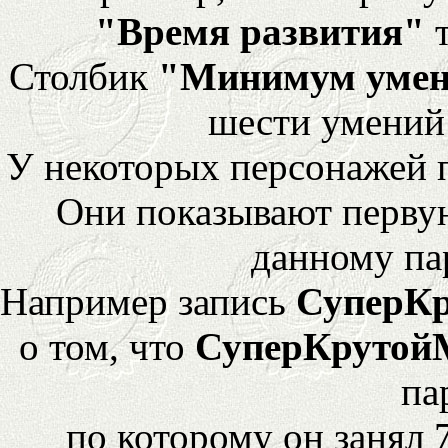
"Время развития"
т
Столбик
"Минимум уме
шести умений
У некоторых персонажей 
Они показывают перву
данному па
Например запись
СуперК
о том, что
СуперКрутой
па
по которому он занял 