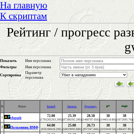
На главную
К скриптам
Рейтинг / прогресс ра
g
Показать
Имя персонажа
Фильтры
Имя персонажа
Параметр
Сортировка
персонажа
№
Игрок
Боевой
Эконом.
Производ.
72.00
25.39
28.58
38
38
vbgspb
1
(1795265263.200)
(87286392.290)
(1468787.050)
(1446110.80)
(1072695.70)
64.00
25.08
26.73
38
38
Полковник ВМФ
2
(926108428.200)
(50029093.680)
(957167.440)
(1019443.50)
(466437.80)