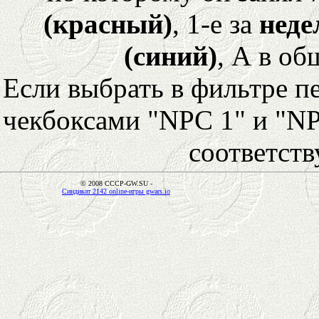
(красный)
, 1-е за
неде
(синий)
, А в об
Если выбрать в фильтре 
чекбоксами "NPC 1" и "NP
соответст
© 2008 CCCP-GW.SU -
Синдикат 2142 online-игры gwars.io