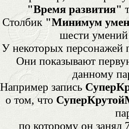
"Время развития"
т
Столбик
"Минимум уме
шести умений
У некоторых персонажей 
Они показывают перву
данному па
Например запись
СуперК
о том, что
СуперКрутой
па
по которому он занял 