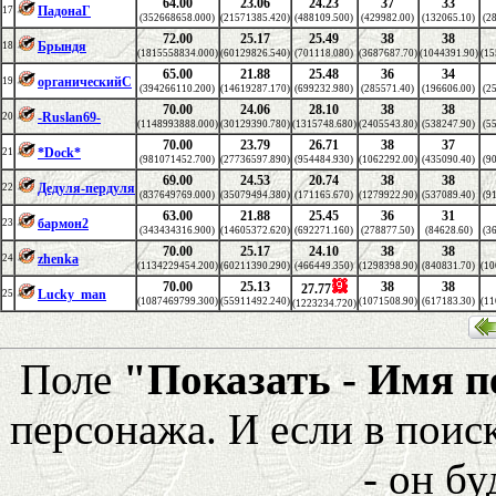
64.00
23.06
24.23
37
33
ПадонаГ
17
(352668658.000)
(21571385.420)
(488109.500)
(429982.00)
(132065.10)
(2
72.00
25.17
25.49
38
38
Брындя
18
(1815558834.000)
(60129826.540)
(701118.080)
(3687687.70)
(1044391.90)
(15
65.00
21.88
25.48
36
34
органическийС
19
(394266110.200)
(14619287.170)
(699232.980)
(285571.40)
(196606.00)
(2
70.00
24.06
28.10
38
38
-Ruslan69-
20
(1148993888.000)
(30129390.780)
(1315748.680)
(2405543.80)
(538247.90)
(5
70.00
23.79
26.71
38
37
*Dock*
21
(981071452.700)
(27736597.890)
(954484.930)
(1062292.00)
(435090.40)
(9
69.00
24.53
20.74
38
38
Дедуля-пердуля
22
(837649769.000)
(35079494.380)
(171165.670)
(1279922.90)
(537089.40)
(9
63.00
21.88
25.45
36
31
бармон2
23
(343434316.900)
(14605372.620)
(692271.160)
(278877.50)
(84628.60)
(3
70.00
25.17
24.10
38
38
zhenka
24
(1134229454.200)
(60211390.290)
(466449.350)
(1298398.90)
(840831.70)
(10
70.00
25.13
38
38
27.77
Lucky_man
25
(1087469799.300)
(55911492.240)
(1071508.90)
(617183.30)
(11
(1223234.720)
Поле
"Показать - Имя 
персонажа. И если в поис
- он бу