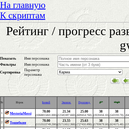
На главную
К скриптам
Рейтинг / прогресс ра
g
Показать
Имя персонажа
Фильтры
Имя персонажа
Параметр
Сортировка
персонажа
№
Игрок
Боевой
Эконом.
Производ.
70.00
21.34
25.00
38
38
MestoriaMossi
1
(1068815841.000)
(12582497.660)
(609454.760)
(2020456.10)
(543193.70)
(6
70.00
23.55
25.63
38
38
Тошибкин
2
(1153553749.200)
(25711652.360)
(727431.090)
(1793679.50)
(624575.40)
(13