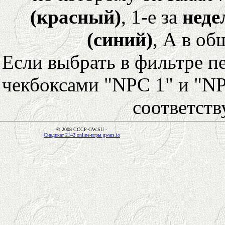
(красный)
, 1-е за
неде
(синий)
, А в об
Если выбрать в фильтре 
чекбоксами "NPC 1" и "NP
соответст
© 2008 CCCP-GW.SU -
Синдикат 2142 online-игры gwars.io