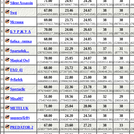
71.00
24.97
24.26
38
38
Silent Assassin
3
(1320271722.000)
(39708967.700)
(492377.460)
(1392076.50)
(1093873.40)
(8
67.00
23.46
24.67
38
38
Swg
4
(555443650.000)
(25010790.400)
(557543.050)
(550860.20)
(522973.40)
(5
69.00
23.75
24.95
38
38
Мстюня
5
(1085737022.700)
(27429079.640)
(601763.720)
(1153322.70)
(907815.50)
(7
70.00
24.66
26.63
38
38
Б У Р Ж У А
6
(1063099517.200)
(36418293.450)
(935295.170)
(1061317.10)
(887708.20)
(9
68.00
24.56
24.05
38
38
бабка -липка
7
(703942038.000)
(35363559.360)
(459500.210)
(794809.20)
(528064.80)
(6
61.00
22.29
24.95
37
31
Sparta4ok...
8
(287022666.100)
(16844350.720)
(601511.280)
(368339.80)
(87771.70)
(3
70.00
25.05
24.07
38
38
Magical Owl
9
(1234946731.000)
(46590294.980)
(462752.650)
(1059151.80)
(1158135.10)
(16
68.00
23.72
26.16
37
38
FAQ_41
10
(635765374.900)
(27207185.700)
(831517.460)
(364646.20)
(493422.00)
(5
68.00
22.80
25.00
38
38
4y8a4ek
11
(686890553.800)
(19906260.940)
(609380.380)
(686894.40)
(534155.70)
(3
68.00
22.36
23.78
38
38
Spectaclic
12
(976704697.200)
(17248501.720)
(425097.710)
(1044428.30)
(1003273.10)
(7
51.00
19.56
25.60
32
29
Mixa007
13
(75457450.000)
(7704323.080)
(721569.820)
(121300.70)
(56554.50)
(1
71.00
25.04
28.06
38
38
METELUK
14
(1400754413.800)
(44691217.650)
(1303557.340)
(1718658.30)
(1009342.60)
(12
68.00
24.20
24.54
38
38
морпех(БФ)
15
(714836662.400)
(31658744.470)
(536009.220)
(1000001.90)
(535737.30)
(6
67.00
23.60
27.21
38
33
PREDATOR-2
16
(538377849.500)
(26191245.960)
(1073515.530)
(804328.50)
(133578.00)
(2