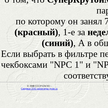
па
по которому он занял 
(красный)
, 1-е за
неде
(синий)
, А в об
Если выбрать в фильтре 
чекбоксами "NPC 1" и "NP
соответст
© 2008 CCCP-GW.SU -
Синдикат 2142 online-игры gwars.io