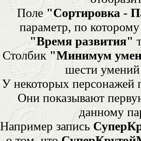
Поле
"Сортировка - 
параметр, по которому 
"Время развития"
т
Столбик
"Минимум уме
шести умений
У некоторых персонажей 
Они показывают перву
данному па
Например запись
СуперК
о том, что
СуперКрутой