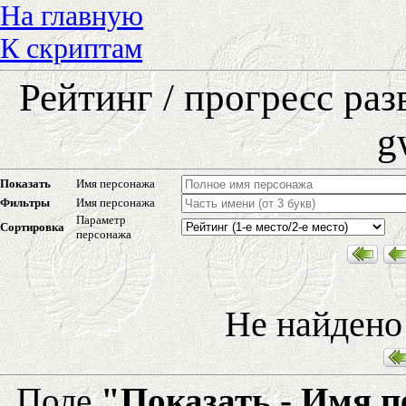
На главную
К скриптам
Рейтинг / прогресс ра
g
Показать
Имя персонажа
Фильтры
Имя персонажа
Параметр
Сортировка
персонажа
Не найдено
Поле
"Показать - Имя 