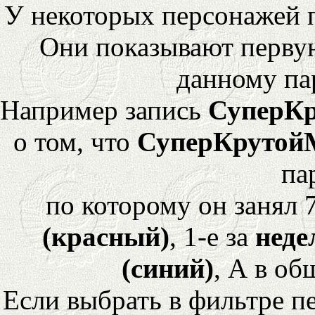
У некоторых персонажей 
Они показывают перву
данному па
Например запись
СуперК
о том, что
СуперКрутой
па
по которому он занял 
(красный)
, 1-е за
неде
(синий)
, А в об
Если выбрать в фильтре 