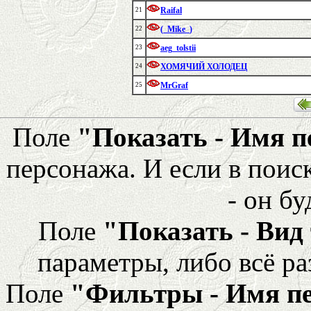
Raifal
21
(_Mike_)
22
aeg_tolstii
23
ХОМЯЧИЙ ХОЛОДЕЦ
24
MrGraf
25
Поле
"Показать - Имя 
персонажа. И если в поис
- он бу
Поле
"Показать - Вид
параметры, либо всё ра
Поле
"Фильтры - Имя п