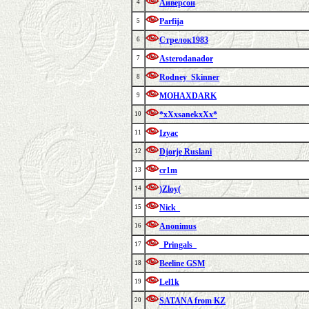
Аиверсон
4
Parfija
5
Стрелок1983
6
Asterodanador
7
Rodney_Skinner
8
MOHAXDARK
9
*xXxsanekxXx*
10
Izyac
11
Djorje Ruslani
12
cr1m
13
)Zloy(
14
Nick_
15
Anonimus
16
_Pringals_
17
Beeline GSM
18
Lel1k
19
SATANA from KZ
20