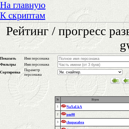
На главную
К скриптам
Рейтинг / прогресс ра
g
Показать
Имя персонажа
Фильтры
Имя персонажа
Параметр
Сортировка
персонажа
№
Игрок
NaXaLkA
1
pm90
2
chupacabra
3