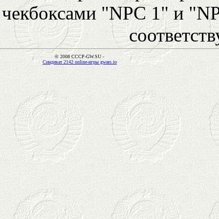
чекбоксами "NPC 1" и "NP
соответст
© 2008 CCCP-GW.SU -
Синдикат 2142 online-игры gwars.io