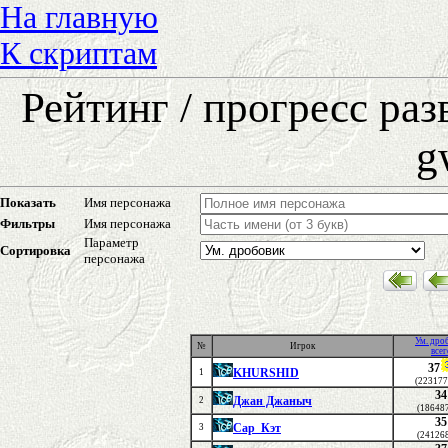
На главную
К скриптам
Рейтинг / прогресс ра
g
Показать
Имя персонажа
Фильтры
Имя персонажа
Параметр
Сортировка
персонажа
Ум. дро
№
Игрок
всег
37
KHURSHID
1
(223177
34
Джан Джаныч
2
(18648
35
Сар_Кэт
3
(24126