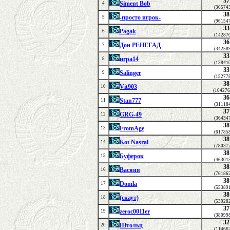
37
Siment Bob
4
(36574
38
-просто игрок-
5
(96154
33
Pagak
6
(14287
36
Дон РЕНЕГАД
7
(34258
33
игра14
8
(13841
33
Salinger
9
(15277
38
Vit903
10
(104276
36
Stan777
11
(31118
37
GRG-49
12
(36434
38
FromAge
13
(61785
38
Kot Nasral
14
(78037
38
Буферок
15
(46301
38
Васяня
16
(76186
38
Domla
17
(55389
38
(скаут)
18
(53928
37
zeroc0011er
19
(38099
32
Штольц
20
(11466