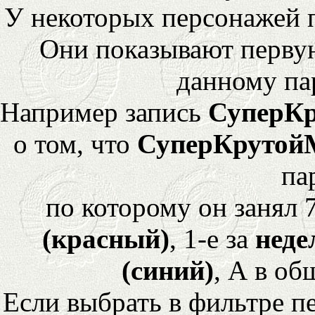
У некоторых персонажей 
Они показывают перву
данному па
Например запись
СуперК
о том, что
СуперКрутой
па
по которому он занял 
(красный)
, 1-е за
неде
(синий)
, А в об
Если выбрать в фильтре 