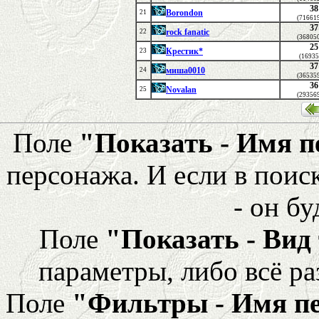
38
Borondon
21
(71661
37
rock fanatic
22
(36805
25
Крестик*
23
(16935
37
миша0010
24
(36535
36
Novalan
25
(29356
Поле
"Показать - Имя 
персонажа. И если в поис
- он бу
Поле
"Показать - Вид
параметры, либо всё ра
Поле
"Фильтры - Имя п