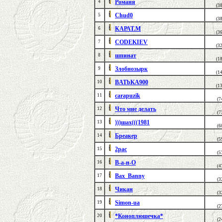
Романя
4
(3
Chud0
5
(3
КАРАТ.М
6
(3
CODEKIEV
7
(3
шпинат
8
(1
Злобнозырк
9
(1
BATbKA900
10
(1
carapuzik
11
(7
Что мне делать
12
(7
)))шах(((1981
13
(6
Бреакер
14
(5
2pac
15
(5
В-а-н-О
16
(4
Bax_Banny
17
(3
Чикан
18
(3
Simon-ua
19
(2
*Коноплюшечка*
20
(2