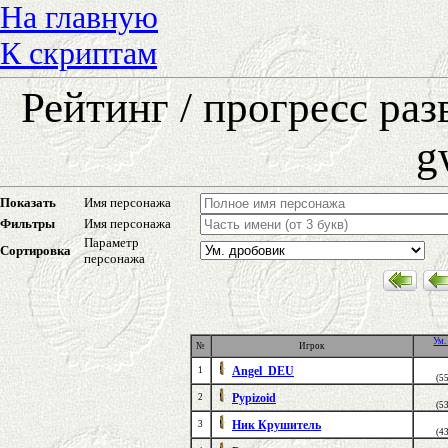
На главную
К скриптам
Рейтинг / прогресс ра
g
Показать
Имя персонажа
Фильтры
Имя персонажа
Параметр
Сортировка
персонажа
Ум.
№
Игрок
Angel_DEU
1
(5
Pypizoid
2
(5
Ник Крушитель
3
(4