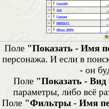
GanJa94
21
(2
Asd
22
(1
Гаррош
23
(1
ШРЕКУС
24
(1
MIster_BMW
25
(1
Поле
"Показать - Имя 
персонажа. И если в поис
- он бу
Поле
"Показать - Вид
параметры, либо всё ра
Поле
"Фильтры - Имя п