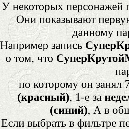
У некоторых персонажей 
Они показывают перву
данному па
Например запись
СуперК
о том, что
СуперКрутой
па
по которому он занял 
(красный)
, 1-е за
неде
(синий)
, А в об
Если выбрать в фильтре 