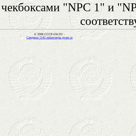
чекбоксами "NPC 1" и "NP
соответст
© 2008 CCCP-GW.SU -
Синдикат 2142 online-игры gwars.io