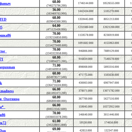
68.00
фаныч
1746144.000
18526555.000
1
(746275796.200)
56.00
1442434.000
5105270.000
(163469703.900)
68.00
TED
1359445.000
8051213.000
(639043300.300)
64.00
85
1232380.000
12021200.000
(471125436.000)
70.00
юшка86
1159578.000
8236919.000
(1192156850.000)
70.00
1091682.000
4155963.000
(1154279480.600)
70.00
ctor_
946806.000
7889129.000
(1343322058.000)
68.00
71
916834.000
7540578.000
(710894371.200)
71.00
negunman
898008.000
5893316.000
(1481609910.500)
68.00
471775.000
1505630.000
(634978577.500)
71.00
k
430003.000
6907947.000
(1364716504.800)
66.00
kmadness
378071.000
13071782.000
(661492473.200)
68.00
я_Охотница
367700.000
5627516.000
(686800488.000)
66.00
а*_
159045.000
10372952.000
(840223562.600)
70.00
н86
146640.000
3011446.000
(1036033378.200)
61.00
ик72
59530.000
174656.000
(245328815.800)
69.00
 Don
42853.000
132347.000