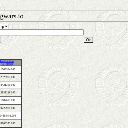
gwars.io
Боевой опыт
за 1 месяц
31509584.000
42526904.000
53421240.000
13638246.000
21602673.000
49229929.000
04468488.000
70806372.000