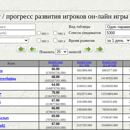
 / прогресс развития игроков он-лайн игры 
Вид таблицы
Список синдикатов
NPC 1
NPC 2
Время развития
NPC 3
NPC 4
Показать
записей
Боевой опыт
Боевой опыт
Боевой опыт
Игрок
всего
за 1 день
за 1 неделю
66.00
ен
3831896.000
6893377.000
(576392726.200)
68.00
етоубийца
3557585.000
14140335.000
(1053217101.400)
64.00
3100352.000
15226039.000
(549879790.300)
70.00
*
2914272.000
11314894.000
(1164703752.000)
67.00
S
2561989.000
3410555.000
(513077460.900)
66.00
2492000.000
7692634.000
(470826725.600)
69.00
Галыч
2477353.000
17336187.000
1
(797023211.200)
67.00
n82
2137292.000
13560041.000
(560532619.100)