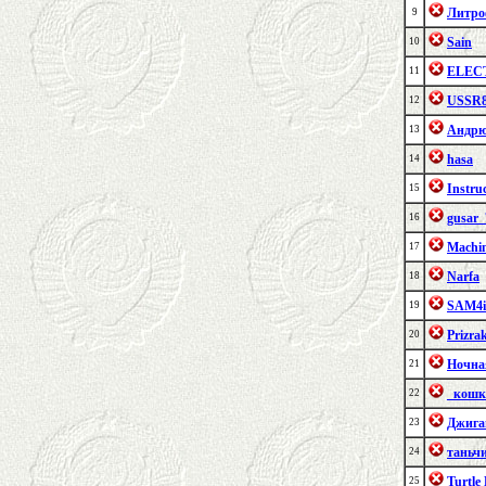
Литро
9
Sain
10
ELEC
11
USSR
12
Андр
13
hasa
14
Instru
15
gusar_
16
Machi
17
Narfa
18
SAM4i
19
Prizra
20
Ночна
21
_кошк
22
Джига
23
таньч
24
Turtle
25