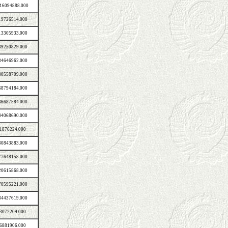
16094888.000
19726514.000
13305933.000
39250829.000
34646962.000
80558709.000
68794184.000
36687584.000
44068690.000
1876224.000
30843883.000
77648158.000
20615868.000
70595221.000
84437619.000
3072209.000
6881906.000