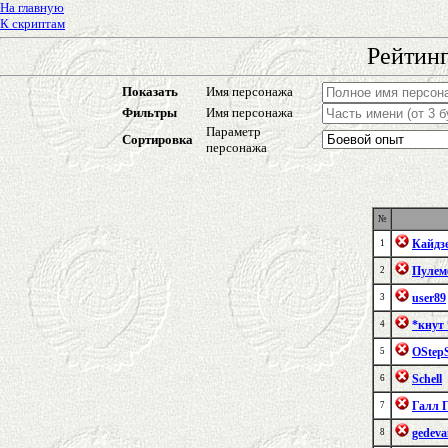
На главную
К скриптам
Рейтинг
Показать
Имя персонажа
Фильтры
Имя персонажа
Параметр
Сортировка
персонажа
№
Кайдз
1
Пулем
2
user89
3
*кнут 
4
OStep
5
Schell
6
Галл 
7
gedeva
8