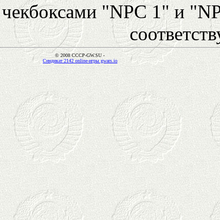
чекбоксами "NPC 1" и "NP
соответст
© 2008 CCCP-GW.SU -
Синдикат 2142 online-игры gwars.io