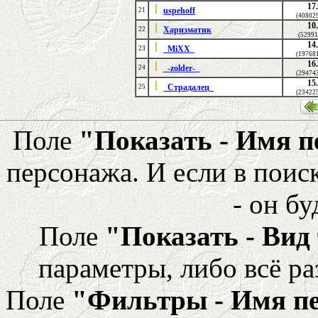
17
uspehoff
21
(40802
10
Харизматик
22
(52991
14
_MiXX_
23
(19768
16
_-zolder-_
24
(29474
15
_Страдалец_
25
(23422
Поле
"Показать - Имя 
персонажа. И если в поис
- он бу
Поле
"Показать - Вид
параметры, либо всё ра
Поле
"Фильтры - Имя п