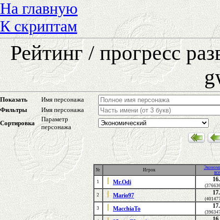
На главную
К скриптам
Рейтинг / прогресс ра
g
Показать
Имя персонажа
Фильтры
Имя персонажа
Параметр
Сортировка
персонажа
Эконом
№
Игрок
вс
16
Mr.Odi
1
(37663
17
Mario97
2
(40147
17
MacchiaTo
3
(39634
16