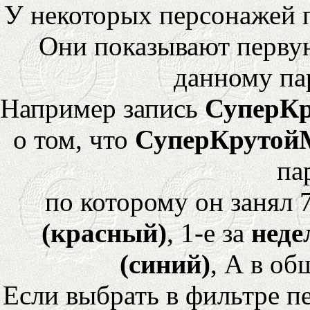
У некоторых персонажей 
Они показывают перву
данному па
Например запись
СуперК
о том, что
СуперКрутой
па
по которому он занял 
(красный)
, 1-е за
неде
(синий)
, А в об
Если выбрать в фильтре 