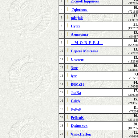
25cmofHappiness
4
(31201
19
-7qlorious-
5
(72168
17
tolstjak
6
(45997
21
Hytex
7
(135232
12
Аминовна
8
(84497
18
__M_O_R_F_E_J__
9
(64259
13
Серега Монтана
10
(14787
13
Слонче
11
(15239
16
Зевс
12
(30883
7.
lyer
13
(15591
14
B0MZH
14
(17076
17
JaaRa
15
(39078
15
Grizly
16
(21395
11
0л0л0
17
(77226
16
РеПсиК
18
(33164
20
Бубнилка
19
(105235
11
ЧпокПуПок
20
(57626