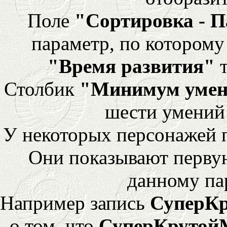
Поле
"Сортировка - 
параметр, по которому 
"Время развития"
т
Столбик
"Минимум уме
шести умений
У некоторых персонажей 
Они показывают перву
данному па
Например запись
СуперК
о том, что
СуперКрутой