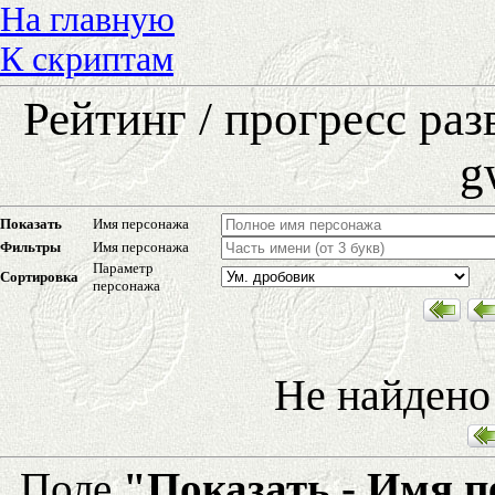
На главную
К скриптам
Рейтинг / прогресс ра
g
Показать
Имя персонажа
Фильтры
Имя персонажа
Параметр
Сортировка
персонажа
Не найдено
Поле
"Показать - Имя 