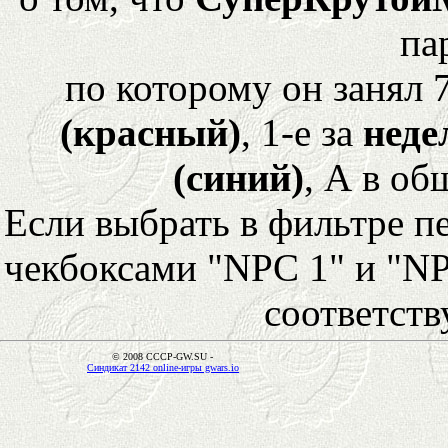
па
по которому он занял 
(красный)
, 1-е за
неде
(синий)
, А в об
Если выбрать в фильтре 
чекбоксами "NPC 1" и "NP
соответст
© 2008 CCCP-GW.SU -
Синдикат 2142 online-игры gwars.io