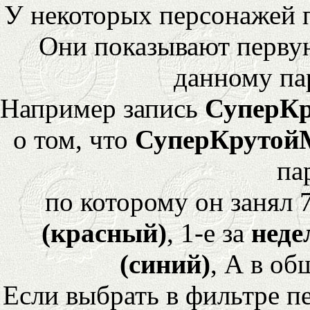
У некоторых персонажей 
Они показывают перву
данному па
Например запись
СуперК
о том, что
СуперКрутой
па
по которому он занял 
(красный)
, 1-е за
неде
(синий)
, А в об
Если выбрать в фильтре 