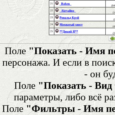
_Roben_
21
(94
_Aktyalino_
22
(
Рональд Крэй
23
(
Мохнатый хвост
24
(
**Дикий Я**
25
(
Поле
"Показать - Имя 
персонажа. И если в поис
- он бу
Поле
"Показать - Вид
параметры, либо всё ра
Поле
"Фильтры - Имя п