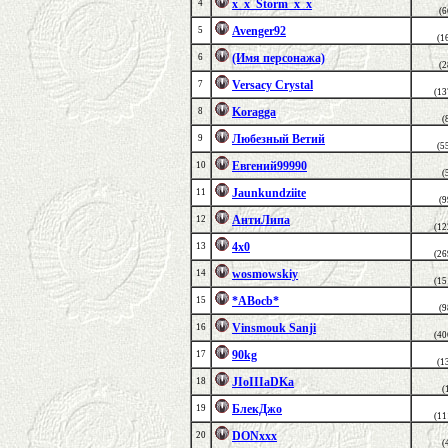
x_x_Storm_x_x
4
(
Avenger92
5
(1
(Имя персонажа)
6
(
Versacy Crystal
7
(13
Koragga
8
(
Любезный Ветий
9
(5
Евгений99990
10
(
Jaunkundziite
11
(
АнтиЛипа
12
(12
4х0
13
(26
wosmowskiy
14
(15
*ABocb*
15
(
Vinsmouk Sanji
16
(40
90kg
17
(1
JIoIIIaDKa
18
(
БлекДжо
19
(11
DONxxx
20
(