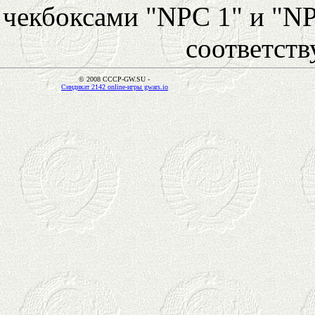
чекбоксами "NPC 1" и "NP
соответст
© 2008 CCCP-GW.SU -
Синдикат 2142 online-игры gwars.io