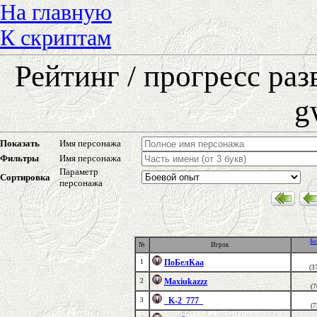
На главную
К скриптам
Рейтинг / прогресс ра
g
Показать
Имя персонажа
Фильтры
Имя персонажа
Параметр
Сортировка
персонажа
Бо
№
Игрок
ПоБелКаа
1
(3
Maxiukazzz
2
(
_K-2_777_
3
(