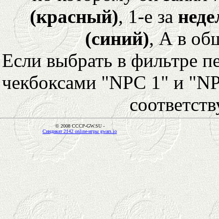
(красный)
, 1-е за
неде
(синий)
, А в об
Если выбрать в фильтре 
чекбоксами "NPC 1" и "NP
соответст
© 2008 CCCP-GW.SU -
Синдикат 2142 online-игры gwars.io