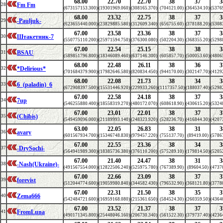
68.00
22.70
22.70
38
37
3
Fm Fm
28
(673157153.300)
(19301969.060)
(308165.370)
(704121.00)
(364534.10)
(5376
68.00
23.32
22.75
38
37
3
-Pauljuk-
29
(623655440.000)
(23829885.580)
(312609.340)
(656755.60)
(378188.20)
(5308
67.00
23.58
23.36
38
37
3
Штакетник-7
30
(550775110.200)
(25971594.750)
(376300.080)
(502204.30)
(368355.20)
(5298
67.00
22.54
25.15
38
38
3
BSAU
31
(589851796.800)
(18346089.460)
(637146.300)
(605857.70)
(500053.60)
(4806
68.00
22.48
26.11
38
36
3
*Delirious*
32
(701684379.900)
(17982646.580)
(820834.450)
(944170.00)
(302147.70)
(4129
68.00
22.08
21.73
38
34
3
6_(paladin)_6
33
(672908397.500)
(15531446.920)
(229933.260)
(1117357.50)
(188037.40)
(5298
67.00
22.58
24.18
38
37
3
7up
34
(546255880.400)
(18558319.270)
(480172.070)
(608618.90)
(430615.20)
(5324
67.00
23.01
22.01
38
37
3
(Chibis)
35
(549459096.000)
(21189993.140)
(248323.920)
(528236.70)
(416844.30)
(4207
63.00
22.05
26.83
38
31
3
avary
36
(601567934.700)
(15346748.830)
(979457.220)
(755137.70)
(89419.00)
(5786
67.00
22.55
23.36
38
34
3
-DrySochi-
37
(564941989.300)
(18385736.380)
(376110.200)
(575289.10)
(179814.50)
(5205
67.00
21.40
24.47
38
31
3
-Nash(Ukraine)-
38
(491567554.000)
(12822506.240)
(525975.780)
(767389.90)
(89604.50)
(4737
67.00
22.66
23.09
38
37
3
forevist
39
(512044774.600)
(19059980.840)
(344582.430)
(796532.90)
(368121.80)
(3778
67.00
22.31
21.50
38
35
3
Zema666
40
(542484721.600)
(16959168.080)
(215361.650)
(584524.30)
(260359.50)
(4364
67.00
23.52
21.37
38
37
3
FromLuna
41
(490171345.800)
(25448046.160)
(206730.340)
(561522.30)
(379737.40)
(4236