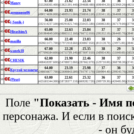
67.00
21.62
22.54
38
36
3
Maney
42
(555268305.400)
(13621391.440)
(294688.480)
(698494.20)
(323969.20)
(4821
64.00
21.93
21.74
38
37
3
доминион06
43
(498174696.000)
(14809515.080)
(230858.510)
(535561.10)
(364008.10)
(3748
56.00
25.00
22.03
38
37
3
(-Sonik-)
44
(332114237.500)
(40291825.740)
(250425.580)
(500863.80)
(367179.00)
(3779
65.00
22.63
25.84
37
37
3
HirashimA
45
(501984849.500)
(18863112.160)
(766712.050)
(395352.10)
(364485.70)
(3848
66.00
22.48
23.83
38
26
3
mazilla
46
(459611471.700)
(17972018.660)
(430867.050)
(813128.70)
(24975.00)
(3846
67.00
22.28
25.35
38
29
3
wanek18
47
(477096584.600)
(16753709.140)
(673697.010)
(569854.90)
(51848.60)
(5653
62.00
21.90
22.46
38
37
3
CHESIK
48
(408459397.600)
(14708072.060)
(287662.070)
(529710.00)
(368798.30)
(3741
64.00
23.19
25.98
37
36
3
Крутой человече
49
(348030677.700)
(22690843.580)
(791797.170)
(384904.40)
(299343.70)
(2806
63.00
22.61
25.32
36
37
3
(Pirat)
50
(425581344.300)
(18728377.110)
(669282.720)
(309739.30)
(420405.90)
(3555
Поле
"Показать - Имя 
персонажа. И если в поис
- он бу