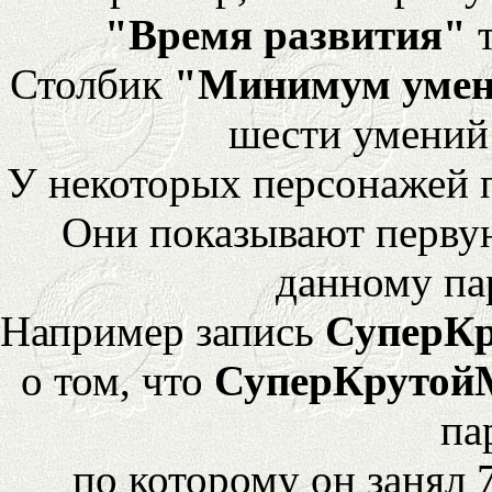
"Время развития"
т
Столбик
"Минимум уме
шести умений
У некоторых персонажей 
Они показывают перву
данному па
Например запись
СуперК
о том, что
СуперКрутой
па
по которому он занял 