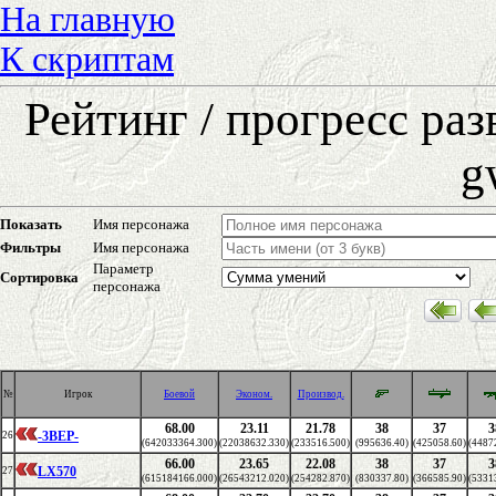
На главную
К скриптам
Рейтинг / прогресс ра
g
Показать
Имя персонажа
Фильтры
Имя персонажа
Параметр
Сортировка
персонажа
№
Игрок
Боевой
Эконом.
Производ.
68.00
23.11
21.78
38
37
3
-3BEP-
26
(642033364.300)
(22038632.330)
(233516.500)
(995636.40)
(425058.60)
(4487
66.00
23.65
22.08
38
37
3
LX570
27
(615184166.000)
(26543212.020)
(254282.870)
(830337.80)
(366585.90)
(5331