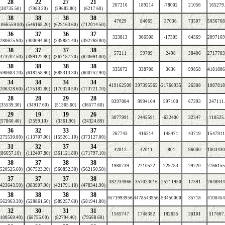
28
22
27
21
267216
189214
-78002
21056
165279
(38735.50)
(7983.20)
(29683.80)
(6217.60)
38
38
38
38
47029
84065
37036
73507
5036768
1066559.80)
(546168.20)
(629163.60)
(712014.50)
36
37
36
37
323813
306508
-17305
64569
2097169
(280675.90)
(400094.60)
(339881.40)
(392269.80)
38
37
37
38
57211
59709
2498
38406
2717703
(473707.50)
(399122.80)
(367187.70)
(620691.00)
38
38
38
38
335072
338708
3636
99858
4181806
(590683.20)
(618258.90)
(689313.30)
(600752.90)
34
34
34
34
419162500
397395565
-21766935
26308
1087818
(206328.60)
(175182.80)
(170320.50)
(173721.70)
28
28
29
28
9397004
9994104
597100
67393
247111
(35539.30)
(34917.60)
(51365.60)
(36577.60)
29
19
19
26
3077991
2445591
-632400
32347
110525
(57860.40)
(3599.10)
(3361.90)
(24324.80)
36
32
33
37
267743
416214
148471
43719
1547911
(275530.80)
(113707.00)
(155201.10)
(373127.00)
31
32
37
34
42812
42011
-801
96000
1003430
(86657.10)
(112407.80)
(361121.80)
(171797.10)
38
37
38
38
1980739
2210522
229783
29220
2766155
(520525.60)
(367523.20)
(560852.30)
(562150.50)
37
37
37
38
382234966
357023016
-25211950
17591
2648944
(423643.50)
(383907.90)
(421791.10)
(478341.90)
38
38
38
38
4571993956
4478543956
-93450000
35718
4100454
(562963.30)
(528861.50)
(589257.60)
(581941.80)
32
30
31
31
1565747
1748382
182635
30101
517667
(100569.40)
(68755.00)
(82794.40)
(79568.60)