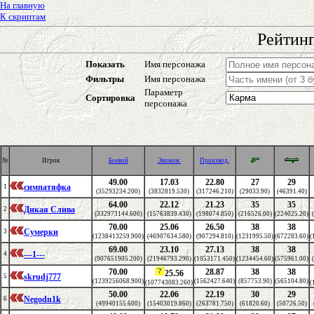
На главную
К скриптам
Рейтинг
Показать
Имя персонажа
Фильтры
Имя персонажа
Параметр
Сортировка
персонажа
№
Игрок
Боевой
Эконом.
Производ.
49.00
17.03
22.80
27
29
симпатяфка
1
(35293234.200)
(3832819.530)
(317246.210)
(29033.90)
(46391.40)
64.00
22.12
21.23
35
35
Дикая Слива
2
(332973144.600)
(15763839.430)
(198074.850)
(216526.00)
(224025.20)
70.00
25.06
26.50
38
38
Сумерки
3
(1238413259.900)
(46907634.580)
(907294.810)
(1231995.50)
(672283.60)
(
69.00
23.10
27.13
38
38
---1---
4
(907651905.200)
(21946793.290)
(1053171.450)
(1234454.60)
(575961.00)
70.00
28.87
38
38
25.56
skrudj777
5
(1239256068.900)
(1562427.640)
(857753.90)
(565104.80)
(107743083.260)
(
50.00
22.06
22.19
30
29
Negodn1k
6
(49940155.600)
(15403019.860)
(263781.750)
(61820.60)
(50726.50)