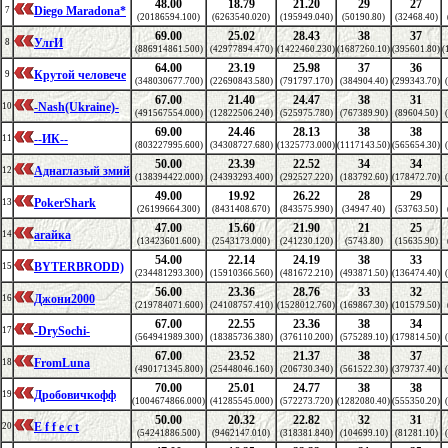
48.00
18.79
21.20
29
27
Diego Maradona*
7
(20186594.100)
(6263540.020)
(195949.040)
(50190.80)
(32468.40)
69.00
25.02
28.43
38
37
УлгИ
8
(886914861.500)
(42977894.470)
(1422460.230)
(1687260.10)
(395601.80)
(
64.00
23.19
25.98
37
36
Крутой человече
9
(348030677.700)
(22690843.580)
(791797.170)
(384904.40)
(299343.70)
67.00
21.40
24.47
38
31
-Nash(Ukraine)-
10
(491567554.000)
(12822506.240)
(525975.780)
(767389.90)
(89604.50)
69.00
24.46
28.13
38
38
--ИК--
11
(803227995.600)
(34308727.680)
(1325773.000)
(1117143.50)
(565654.30)
50.00
23.39
22.52
34
34
Аднаглазый змий
12
(138394422.000)
(24393293.400)
(292527.220)
(183792.60)
(178472.70)
49.00
19.92
26.22
28
29
PokerShark
13
(26199664.300)
(8431408.670)
(843575.990)
(34947.40)
(53763.50)
47.00
15.60
21.90
21
25
агайка
14
(13423601.600)
(2543173.000)
(241230.120)
(5743.80)
(15635.90)
54.00
22.14
24.19
38
33
BYTERBRODD)
15
(234481293.300)
(15910366.560)
(481672.210)
(493871.50)
(136474.40)
56.00
23.36
28.76
33
32
Джони2000
16
(219784071.600)
(24108757.410)
(1528012.760)
(169867.30)
(101579.50)
67.00
22.55
23.36
38
34
-DrySochi-
17
(564941989.300)
(18385736.380)
(376110.200)
(575289.10)
(179814.50)
67.00
23.52
21.37
38
37
FromLuna
18
(490171345.800)
(25448046.160)
(206730.340)
(561522.30)
(379737.40)
70.00
25.01
24.77
38
38
Дробовичкофф
19
(1004674866.000)
(41285545.000)
(572273.720)
(1282080.40)
(555350.20)
50.00
20.32
22.82
32
31
E f f e c t
20
(54241886.500)
(9462147.010)
(318381.840)
(104699.10)
(81281.10)