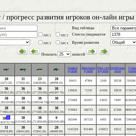
 / прогресс развития игроков он-лайн игры 
Вид таблицы
Список синдикатов
NPC 1
NPC 2
Время развития
NPC 3
NPC 4
Показать
записей
Cтавка в
Выигрыш в
Общ. счет
Отработано
Сумм
рулетке
рулетке
в рулетке
часов
умени
20
31
23
28
50413
47904
-2509
30238
210184
(5472.20)
(77650.10)
(10638.90)
(40998.10)
36
36
36
38
126926
72742
-54184
33919
1719274
(283852.30)
(272270.30)
(277203.00)
(445397.70)
38
38
38
38
275069
262037
-13032
74997
6539318
1281310.80)
(712460.70)
(1209146.70)
(1432121.00)
38
38
38
38
470064
286753
-183311
67306
4689140
(774965.00)
(710059.30)
(771085.20)
(622615.10)
38
38
0
38
361040
367533
6493
89598
7296188
(1253402.80)
(711858.80)
(2054345.80)
1853722.70)
31
30
30
28
1142218
931406
-210812
19512
366920
(83078.90)
(58442.60)
(72841.50)
(40009.90)