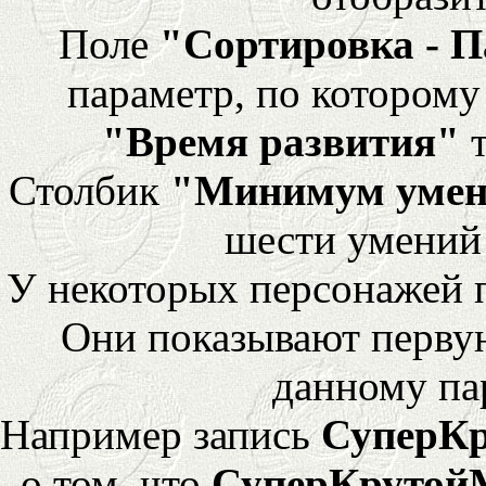
Поле
"Сортировка - 
параметр, по которому 
"Время развития"
т
Столбик
"Минимум уме
шести умений
У некоторых персонажей 
Они показывают перву
данному па
Например запись
СуперК
о том, что
СуперКрутой