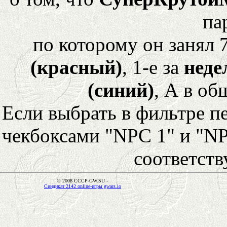
па
по которому он занял 
(красный)
, 1-е за
неде
(синий)
, А в об
Если выбрать в фильтре 
чекбоксами "NPC 1" и "NP
соответст
© 2008 CCCP-GW.SU -
Синдикат 2142 online-игры gwars.io