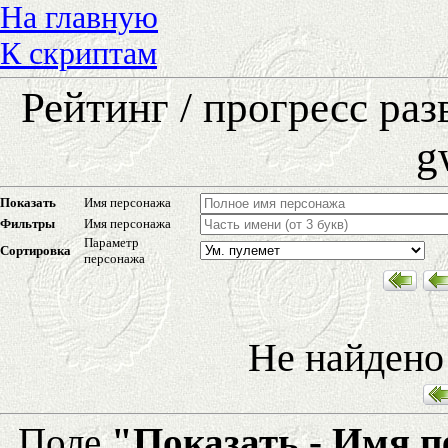
На главную
К скриптам
Рейтинг / прогресс ра
g
Показать
Имя персонажа
Фильтры
Имя персонажа
Параметр
Сортировка
персонажа
Не найдено
Поле
"Показать - Имя 