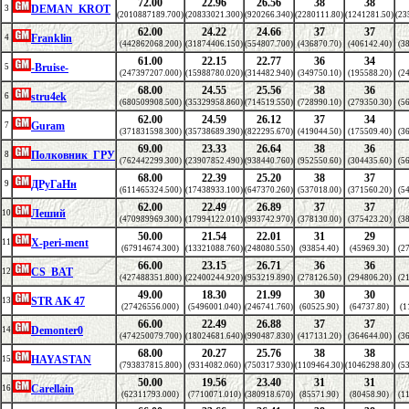
72.00
22.96
26.56
38
38
DEMAN_KROT
3
(2010887189.700)
(20833021.300)
(920266.340)
(2280111.80)
(1241281.50)
(23
62.00
24.22
24.66
37
37
Franklin
4
(442862068.200)
(31874406.150)
(554807.700)
(436870.70)
(406142.40)
(3
61.00
22.15
22.77
36
34
-Bruise-
5
(247397207.000)
(15988780.020)
(314482.940)
(349750.10)
(195588.20)
(2
68.00
24.55
25.56
38
36
stru4ek
6
(680509908.500)
(35329958.860)
(714519.550)
(728990.10)
(279350.30)
(5
62.00
24.59
26.12
37
34
Guram
7
(371831598.300)
(35738689.390)
(822295.670)
(419044.50)
(175509.40)
(3
69.00
23.33
26.64
38
36
Полковник_ГРУ
8
(762442299.300)
(23907852.490)
(938440.760)
(952550.60)
(304435.60)
(5
68.00
22.39
25.20
38
37
ДРуГаНн
9
(611465324.500)
(17438933.100)
(647370.260)
(537018.00)
(371560.20)
(5
62.00
22.49
26.89
37
37
Леший
10
(470989969.300)
(17994122.010)
(993742.970)
(378130.00)
(375423.20)
(3
50.00
21.54
22.01
31
29
X-peri-ment
11
(67914674.300)
(13321088.760)
(248080.550)
(93854.40)
(45969.30)
(2
66.00
23.15
26.71
36
36
CS_BAT
12
(427488351.800)
(22400244.920)
(953219.890)
(278126.50)
(294806.20)
(2
49.00
18.30
21.99
30
30
STR AK 47
13
(27426556.000)
(5496001.040)
(246741.760)
(60525.90)
(64737.80)
(1
66.00
22.49
26.88
37
37
Demonter0
14
(474250079.700)
(18024681.640)
(990487.830)
(417131.20)
(364644.00)
(3
68.00
20.27
25.76
38
38
HAYASTAN
15
(793837815.800)
(9314082.060)
(750317.930)
(1109464.30)
(1046298.80)
(5
50.00
19.56
23.40
31
31
Carellain
16
(62311793.000)
(7710071.010)
(380918.670)
(85571.90)
(80458.90)
(1