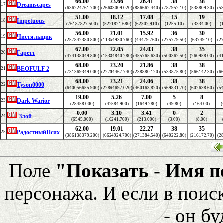
66.00
23.66
26.41
38
38
Dreamscapes
17
(636224761.700)
(26683009.020)
(886662.440)
(787952.10)
(538809.30)
(5
51.00
18.12
17.08
15
19
Impetuous
18
(76187827.500)
(5221821.680)
(62302.910)
(1255.10)
(3334.00)
(
56.00
21.01
15.92
36
30
Чистяльщик
19
(257842380.800)
(11354930.760)
(44479.760)
(275779.50)
(63749.10)
(2
67.00
22.05
24.03
38
35
Гаретт
20
(474138049.800)
(15384840.280)
(455765.630)
(500362.50)
(260958.00)
(4
68.00
23.20
21.86
38
38
BEOFULF 2
21
(731369349.000)
(22794467.740)
(238880.120)
(533875.80)
(566142.30)
(6
68.00
23.21
24.06
38
38
Tyson0000
22
(640056655.900)
(22864697.020)
(460163.820)
(569831.70)
(602638.60)
(5
19.00
5.26
7.00
5
8
Dark Warior
23
(28458.000)
(42584.900)
(1649.280)
(49.80)
(164.00)
(
0.00
3.10
3.41
0
2
-Злой-
24
(6545.000)
(10241.700)
(213.000)
(3.00)
(8.00)
62.00
19.01
22.27
38
35
РадостныйПсих
25
(386138379.200)
(6624924.700)
(271384.540)
(640222.80)
(216172.70)
(2
Поле
"Показать - Имя 
персонажа. И если в поис
- он бу