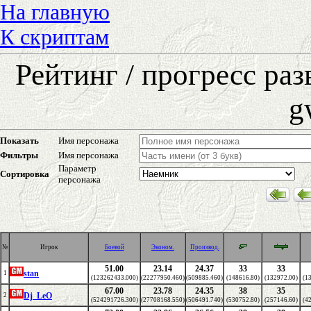
На главную
К скриптам
Рейтинг / прогресс ра
g
Показать
Имя персонажа
Фильтры
Имя персонажа
Параметр
Сортировка
персонажа
№
Игрок
Боевой
Эконом.
Производ.
51.00
23.14
24.37
33
33
stan
1
(123262433.000)
(22277950.460)
(509885.460)
(148616.80)
(132972.00)
(1
67.00
23.78
24.35
38
35
Dj_LeO
2
(524291726.300)
(27708168.550)
(506491.740)
(530752.80)
(257146.60)
(4