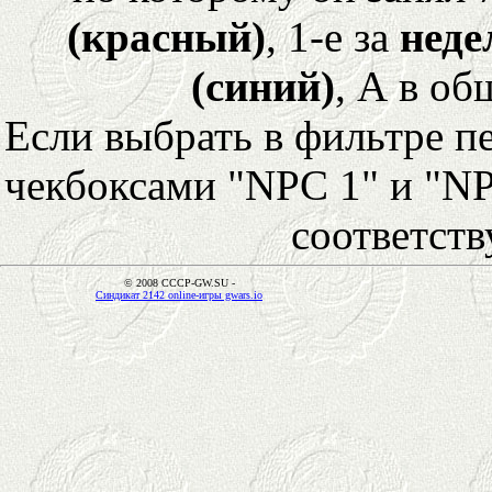
(красный)
, 1-е за
неде
(синий)
, А в об
Если выбрать в фильтре 
чекбоксами "NPC 1" и "NP
соответст
© 2008 CCCP-GW.SU -
Синдикат 2142 online-игры gwars.io