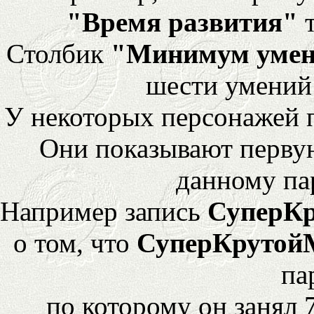
"Время развития"
т
Столбик
"Минимум уме
шести умений
У некоторых персонажей 
Они показывают перву
данному па
Например запись
СуперК
о том, что
СуперКрутой
па
по которому он занял 