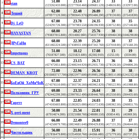
51.00
23.14
24.37
33
33
stan
7
(123262433.000)
(22277950.460)
(509681.520)
(148616.80)
(132972.00)
62.00
22.48
26.89
37
37
Леший
8
(470977120.300)
(17983645.970)
(993486.390)
(378130.00)
(375418.00)
67.00
23.78
24.35
38
35
Dj_LeO
9
(524291726.300)
(27707983.550)
(506196.930)
(530752.80)
(257146.60)
68.00
20.27
25.76
38
38
HAYASTAN
10
(793837815.800)
(9314082.060)
(750317.930)
(1109464.30)
(1046298.80)
68.00
22.39
25.20
38
37
ДРуГаНн
11
(611465324.500)
(17438933.100)
(647342.760)
(537018.00)
(371560.20)
51.00
18.12
17.08
15
19
Impetuous
12
(76187827.500)
(5221821.680)
(62302.910)
(1255.10)
(3334.00)
66.00
23.15
26.71
36
36
CS_BAT
13
(427472051.800)
(22400244.920)
(952935.730)
(278126.50)
(294806.20)
72.00
22.96
26.56
38
38
DEMAN_KROT
14
(2010883717.700)
(20822977.600)
(919985.290)
(2280111.80)
(1241232.50)
67.00
22.37
24.21
38
38
БоЕвОй_ХоМяЧоК
15
(574376510.000)
(17303736.560)
(483962.820)
(700522.90)
(451988.80)
69.00
23.33
26.64
38
36
Полковник_ГРУ
16
(762442299.300)
(23907852.490)
(938440.760)
(952550.60)
(304435.60)
67.00
22.05
24.03
38
35
Гаретт
17
(474105603.800)
(15382825.080)
(455572.630)
(500362.50)
(260855.70)
50.00
21.54
22.01
31
29
X-peri-ment
18
(67914674.300)
(13321088.760)
(248080.550)
(93854.40)
(45969.30)
66.00
22.49
26.88
37
37
Demonter0
19
(474250079.700)
(18024681.640)
(990429.830)
(417131.20)
(364644.00)
56.00
21.01
15.91
36
30
Чистяльщик
20
(257836479.800)
(11354930.760)
(44366.480)
(275779.50)
(63737.20)