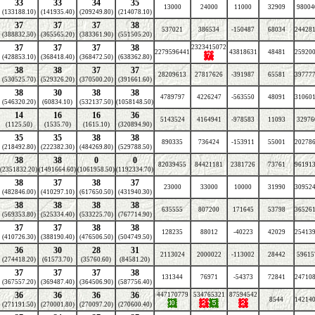
33
33
34
35
13000
24000
11000
32909
98004
(133188.10)
(141935.40)
(209249.80)
(214078.10)
37
37
37
38
537021
386534
-150487
68034
244281
(388832.50)
(365565.20)
(383361.90)
(551505.20)
37
37
37
38
2323415072
2279596441
43818631
48481
259200
(428853.10)
(368418.40)
(368472.50)
(638362.80)
38
38
37
37
28209613
27817626
-391987
65581
397777
(530525.70)
(529326.20)
(370500.20)
(391661.60)
38
30
38
38
4789797
4226247
-563550
48091
310601
(546320.20)
(60834.10)
(532137.50)
(1058148.50)
14
16
16
36
5143524
4164941
-978583
11093
32976
(1125.50)
(1535.70)
(1615.10)
(320894.90)
35
35
38
38
890335
736424
-153911
55001
202786
(218492.80)
(222382.30)
(484269.80)
(529788.50)
38
38
0
0
82039455
84421181
2381726
73761
961913
(2351832.20)
(1491664.60)
(1061958.50)
(1192334.70)
38
37
38
37
23000
33000
10000
31990
309524
(482846.00)
(410297.10)
(617650.50)
(431940.30)
38
38
38
38
635555
807200
171645
53798
365261
(569353.80)
(525334.40)
(533225.70)
(767714.90)
37
37
38
38
128235
88012
-40223
42029
254139
(410726.30)
(388190.40)
(476506.50)
(504749.50)
36
30
28
31
2113024
2000022
-113002
28442
59615
(274418.20)
(61573.70)
(35760.60)
(84581.20)
37
37
37
38
131344
76971
-54373
72841
247108
(367557.20)
(369487.40)
(364506.90)
(587756.40)
36
36
36
36
447170779
534765321
87594542
8544
142140
(271191.50)
(270001.80)
(270097.20)
(270600.40)