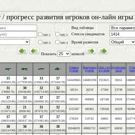
 / прогресс развития игроков он-лайн игры 
Вид таблицы
Список синдикатов
NPC 1
NPC 2
Время развития
NPC 3
NPC 4
Показать
записей
Cтавка в
Выигрыш в
Общ. счет
Отработано
Сум
рулетке
рулетке
в рулетке
часов
умен
35
34
33
37
544449665
546803290
2353625
28455
148609
(243604.20)
(177939.00)
(143651.80)
(375564.70)
31
30
32
32
43514
26210
-17304
13748
56351
(78966.70)
(59448.40)
(103714.00)
(113010.00)
37
33
37
37
595592
408006
-187586
19426
175483
(365529.80)
(143318.00)
(364066.30)
(371063.00)
32
21
31
32
1122567
383461
-739106
26329
48286
(115875.50)
(6098.40)
(87678.20)
(107183.80)
37
37
37
37
278564
219762
-58802
40601
233774
(388354.80)
(365037.20)
(374365.80)
(366970.30)
38
36
36
38
59346029
49885752
-9460277
60030
326907
(563114.90)
(282514.90)
(313199.00)
(1101908.00)