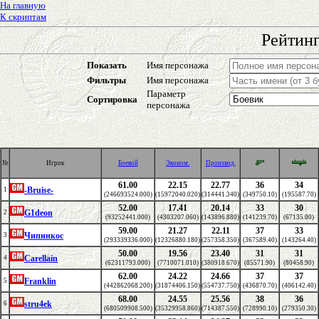
На главную
К скриптам
Рейтинг
Показать
Имя персонажа
Фильтры
Имя персонажа
Параметр
Сортировка
персонажа
№
Игрок
Боевой
Эконом.
Производ.
61.00
22.15
22.77
36
34
-Bruise-
1
(246693524.000)
(15972040.020)
(314441.340)
(349750.10)
(195587.70)
52.00
17.41
20.14
33
30
G1deon
2
(93252441.000)
(4303207.060)
(143896.880)
(141239.70)
(67135.00)
59.00
21.27
22.11
37
33
Чипинкос
3
(293339336.000)
(12326880.180)
(257358.350)
(367589.40)
(143264.40)
50.00
19.56
23.40
31
31
Carellain
4
(62311793.000)
(7710071.010)
(380918.670)
(85571.90)
(80458.90)
62.00
24.22
24.66
37
37
Franklin
5
(442862068.200)
(31874406.150)
(554737.750)
(436870.70)
(406142.40)
68.00
24.55
25.56
38
36
stru4ek
6
(680509908.500)
(35329958.860)
(714387.550)
(728990.10)
(279350.30)