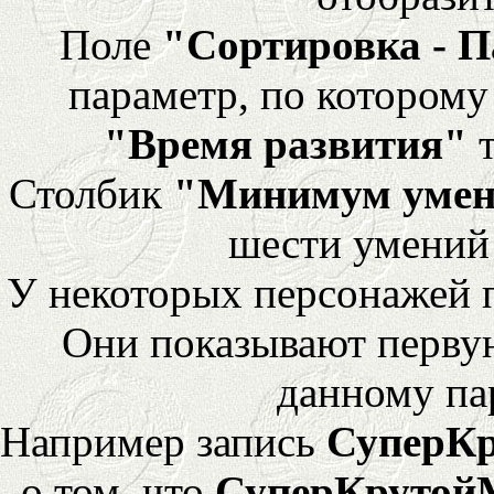
Поле
"Сортировка - 
параметр, по которому 
"Время развития"
т
Столбик
"Минимум уме
шести умений
У некоторых персонажей 
Они показывают перву
данному па
Например запись
СуперК
о том, что
СуперКрутой