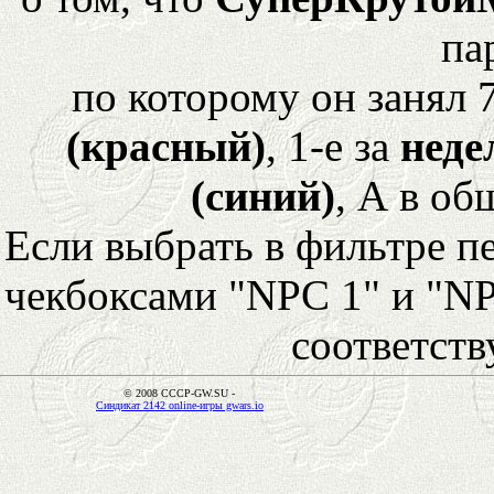
па
по которому он занял 
(красный)
, 1-е за
неде
(синий)
, А в об
Если выбрать в фильтре 
чекбоксами "NPC 1" и "NP
соответст
© 2008 CCCP-GW.SU -
Синдикат 2142 online-игры gwars.io