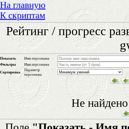
На главную
К скриптам
Рейтинг / прогресс ра
g
Показать
Имя персонажа
Фильтры
Имя персонажа
Параметр
Сортировка
персонажа
Не найдено
Поле
"Показать - Имя 