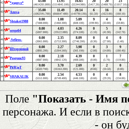
43.00
13.95
16.65
20
20
23
*дэдпул*
42
(4614201.800)
(1514845.100)
(55344.980)
(5417.20)
(5488.70)
(11017.10)
35.00
11.49
20.14
6
16
8
Azuva
43
(1062595.700)
(666647.480)
(143790.130)
(61.50)
(1623.00)
(160.10)
0.00
1.08
5.09
9
4
6
Shtaket1988
44
(7488.000)
(1460.300)
(608.100)
(199.90)
(33.80)
(59.80)
0.00
4.03
4.26
0
5
8
sergo64
45
(5007.000)
(19522.080)
(374.100)
(1.10)
(41.90)
(142.70)
0.00
2.35
8.09
0
4
0
-Sefiros-
46
(3061.000)
(5753.300)
(2746.200)
(0.30)
(27.00)
(1.40)
0.00
2.27
3.98
0
3
9
Штормовой
47
(3885.200)
(5304.560)
(301.100)
(2.80)
(14.80)
(180.40)
0.00
2.18
4.39
0
1
7
Ромчик93
48
(4887.000)
(4842.120)
(408.500)
(0.00)
(5.70)
(119.80)
0.00
3.70
2.69
0
2
0
Pi(R)aT
49
(4503.700)
(16163.200)
(121.300)
(0.00)
(10.50)
(0.00)
0.00
2.54
4.53
0
4
8
SHAKALIK
50
(5551.000)
(6749.400)
(446.100)
(0.60)
(29.20)
(134.00)
Поле
"Показать - Имя 
персонажа. И если в поис
- он бу