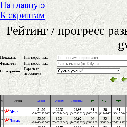
На главную
К скриптам
Рейтинг / прогресс ра
g
Показать
Имя персонажа
Фильтры
Имя персонажа
Параметр
Сортировка
персонажа
№
Игрок
Боевой
Эконом.
Производ.
51.00
20.36
24.98
31
28
31
Alvar
26
(53470229.000)
(9558864.060)
(606509.220)
(80339.60)
(41646.40)
(96817.50)
52.00
19.24
20.07
26
22
35
Додык
27
(65448642.500)
(7069926.300)
(140530.070)
(23422.60)
(8988.60)
(256615.80)