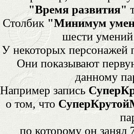
"Время развития"
т
Столбик
"Минимум уме
шести умений
У некоторых персонажей 
Они показывают перву
данному па
Например запись
СуперК
о том, что
СуперКрутой
па
по которому он занял 