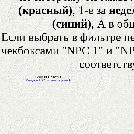
(красный)
, 1-е за
неде
(синий)
, А в об
Если выбрать в фильтре 
чекбоксами "NPC 1" и "NP
соответст
© 2008 CCCP-GW.SU -
Синдикат 2142 online-игры gwars.io