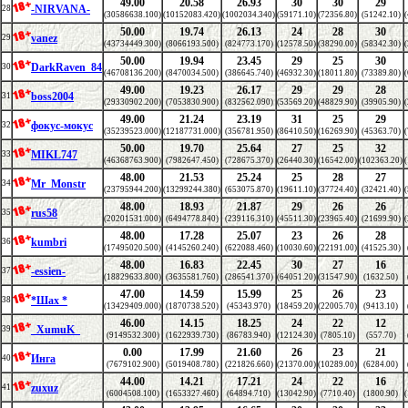
49.00
20.58
26.93
30
30
29
-NIRVANA-
28
(30586638.100)
(10152083.420)
(1002034.340)
(59171.10)
(72356.80)
(51242.10)
50.00
19.74
26.13
24
28
30
vanez
29
(43734449.300)
(8066193.500)
(824773.170)
(12578.50)
(38290.00)
(58342.30)
50.00
19.94
23.45
29
25
30
DarkRaven_84
30
(46708136.200)
(8470034.500)
(386645.740)
(46932.30)
(18011.80)
(73389.80)
49.00
19.23
26.17
29
29
28
boss2004
31
(29330902.200)
(7053830.900)
(832562.090)
(53569.20)
(48829.90)
(39905.90)
49.00
21.24
23.19
31
25
29
фокус-мокус
32
(35239523.000)
(12187731.000)
(356781.950)
(86410.50)
(16269.90)
(45363.70)
50.00
19.70
25.64
27
25
32
MIKL747
33
(46368763.900)
(7982647.450)
(728675.370)
(26440.30)
(16542.00)
(102363.20)
48.00
21.53
25.24
25
28
27
Mr_Monstr
34
(23795944.200)
(13299244.380)
(653075.870)
(19611.10)
(37724.40)
(32421.40)
48.00
18.93
21.87
29
26
26
rus58
35
(20201531.000)
(6494778.840)
(239116.310)
(45511.30)
(23965.40)
(21699.90)
48.00
17.28
25.07
23
26
28
kumbri
36
(17495020.500)
(4145260.240)
(622088.460)
(10030.60)
(22191.00)
(41525.30)
48.00
16.83
22.45
30
27
16
-essien-
37
(18829633.800)
(3635581.760)
(286541.370)
(64051.20)
(31547.90)
(1632.50)
47.00
14.59
15.99
25
26
23
*Шах *
38
(13429409.000)
(1870738.520)
(45343.970)
(18459.20)
(22005.70)
(9413.10)
46.00
14.15
18.25
24
22
12
_XumuK_
39
(9149532.300)
(1622939.730)
(86783.940)
(12124.30)
(7805.10)
(557.70)
0.00
17.99
21.60
26
23
21
Инга
40
(7679102.900)
(5019408.780)
(221826.660)
(21370.00)
(10289.00)
(6284.00)
44.00
14.21
17.21
24
22
16
zuxuz
41
(6004508.100)
(1653327.460)
(64894.710)
(13042.90)
(7710.40)
(1800.90)