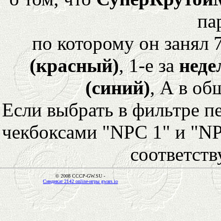
па
по которому он занял 
(красный)
, 1-е за
неде
(синий)
, А в об
Если выбрать в фильтре 
чекбоксами "NPC 1" и "NP
соответст
© 2008 CCCP-GW.SU -
Синдикат 2142 online-игры gwars.io