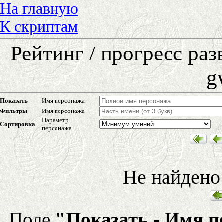
На главную
К скриптам
Рейтинг / прогресс ра
g
Показать
Имя персонажа
Фильтры
Имя персонажа
Параметр
Сортировка
персонажа
Не найдено
Поле
"Показать - Имя 