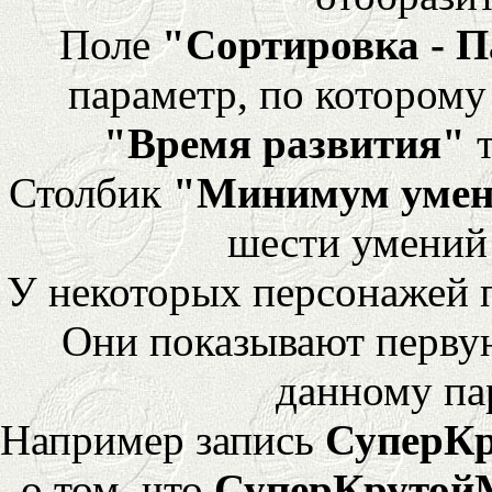
Поле
"Сортировка - 
параметр, по которому 
"Время развития"
т
Столбик
"Минимум уме
шести умений
У некоторых персонажей 
Они показывают перву
данному па
Например запись
СуперК
о том, что
СуперКрутой