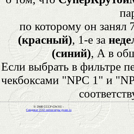
па
по которому он занял 
(красный)
, 1-е за
неде
(синий)
, А в об
Если выбрать в фильтре 
чекбоксами "NPC 1" и "NP
соответст
© 2008 CCCP-GW.SU -
Синдикат 2142 online-игры gwars.io