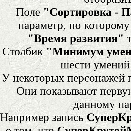
Поле
"Сортировка - 
параметр, по которому 
"Время развития"
т
Столбик
"Минимум уме
шести умений
У некоторых персонажей 
Они показывают перву
данному па
Например запись
СуперК
о том, что
СуперКрутой