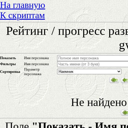
На главную
К скриптам
Рейтинг / прогресс ра
g
Показать
Имя персонажа
Фильтры
Имя персонажа
Параметр
Сортировка
персонажа
Не найдено
Поле
"Показать - Имя 