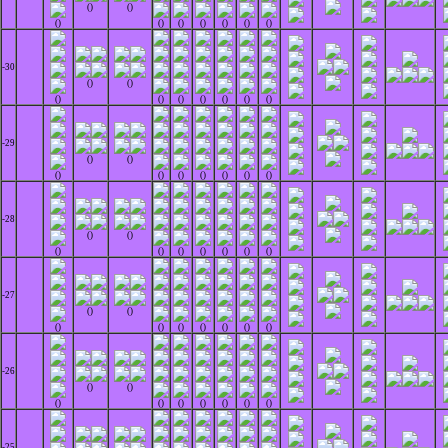
()
()
()
()
()
()
()
()
()
-30
()
()
()
()
()
()
()
()
()
-29
()
()
()
()
()
()
()
()
()
-28
()
()
()
()
()
()
()
()
()
-27
()
()
()
()
()
()
()
()
()
-26
()
()
()
()
()
()
()
()
()
-25