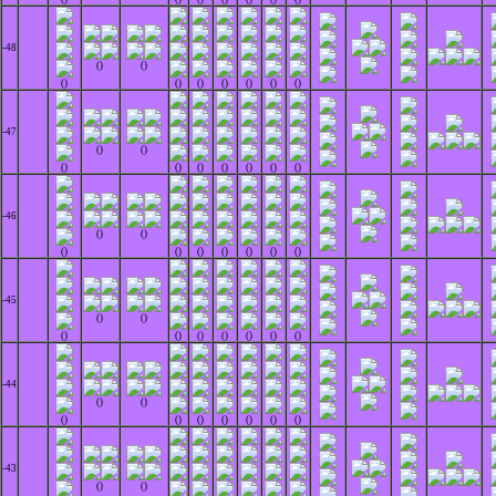
-48
()
()
()
()
()
()
()
()
()
-47
()
()
()
()
()
()
()
()
()
-46
()
()
()
()
()
()
()
()
()
-45
()
()
()
()
()
()
()
()
()
-44
()
()
()
()
()
()
()
()
()
-43
()
()