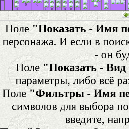
()
()
()
()
()
()
()
()
()
Поле
"Показать - Имя 
персонажа. И если в поис
- он бу
Поле
"Показать - Вид
параметры, либо всё ра
Поле
"Фильтры - Имя п
символов для выбора по
введите, напр