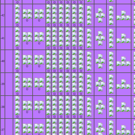
()
()
()
()
()
()
()
-42
()
()
()
()
()
()
()
()
()
-41
()
()
()
()
()
()
()
()
()
-40
()
()
()
()
()
()
()
()
()
-39
()
()
()
()
()
()
()
()
()
-38
()
()
()
()
()
()
()
()
()
-37
()
()