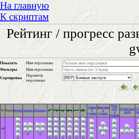
На главную
К скриптам
Рейтинг / прогресс ра
g
Показать
Имя персонажа
Фильтры
Имя персонажа
Параметр
Сортировка
персонажа
Общ.
Cтавка
Выигрыш
счет
Отработано
С
№
Игрок
Боевой
Эконом.
Производ.
в
в
в
часов
ум
рулетке
рулетке
рулетке
-49
()
()
()
()
()
()
()
()
()