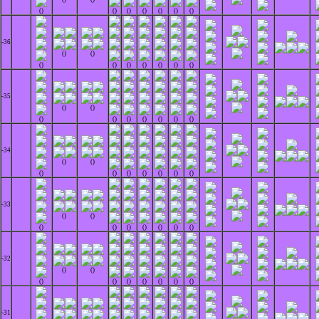
()
()
()
()
()
()
()
-36
()
()
()
()
()
()
()
()
()
-35
()
()
()
()
()
()
()
()
()
-34
()
()
()
()
()
()
()
()
()
-33
()
()
()
()
()
()
()
()
()
-32
()
()
()
()
()
()
()
()
()
-31