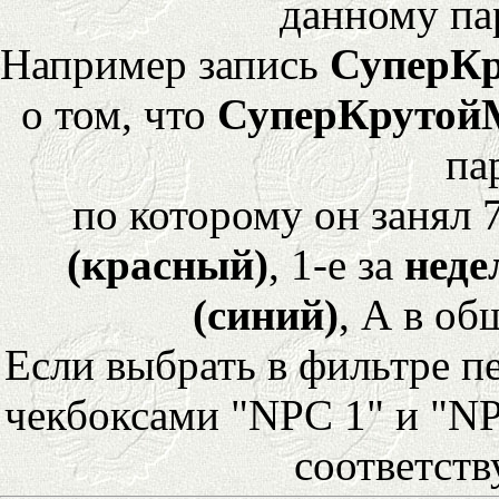
данному па
Например запись
СуперК
о том, что
СуперКрутой
па
по которому он занял 
(красный)
, 1-е за
неде
(синий)
, А в об
Если выбрать в фильтре 
чекбоксами "NPC 1" и "NP
соответст