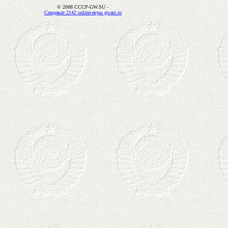
© 2008 CCCP-GW.SU -
Синдикат 2142 online-игры gwars.io