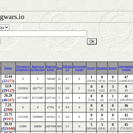
gwars.io
Потратил в
Выиграл в
Выиграл
Рейтинг
Потрачено
Синдикатны
е
Карма
Убил
Киллер
Наемник
Боевик
тотализатор
тотализатор
в боях
1/2
в покер
уровень
32.44
1
0
0
47
0
0
706360
55
8/7
0
(
22
/
275
)
(58.93)
(47.6)
(19.5)
(14445351)
12.9
0
0
3
0
5303943
4917747
263263
13
0/0
0
(
19
/
127
)
(14.4)
(12)
(272)
(0)
26.29
0
0
1
41
43771087
42721087
1237141
3
0/0
0
(
48
/
247
)
(7.59)
(0)
(57.3)
(2912910)
7.23
0
0
0
36
0
0
47791
0
0/0
0
(
2
/
60
)
(0)
(0)
(6.3)
(1141174)
23.75
0
0
0
42
2115100
4200000
447051
0
0/4
0
(
9
/
197
)
(0)
(0)
(1)
(3550384)
39.31
5
1
0
45
51000
60800
3487849
494
1/1
0
(
113
/
440
)
(503.84)
(58.6)
(1.3)
(7111057)