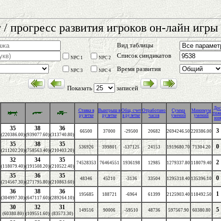
 / прогресс развития игроков он-лайн игры 
Вид таблицы
Список синдикатов
NPC 1
NPC 2
Время развития
NPC 3
NPC 4
Показать
записей
Дос
Cтавка в
Выигрыш в
Общ. счет
Отработано
Сумма
Минимум
тиж
рулетке
рулетке
в рулетке
часов
умений
умений
ния
35
38
36
3
66500
37000
-29500
20682
2694246.50
220386.00
(220386.00)
(939077.60)
(313740.80)
35
38
35
0
536926
399801
-137125
24153
1919680.70
71304.20
(211202.20)
(758563.40)
(210403.20)
32
34
35
2
74528353
76464551
1936198
12985
1279337.80
118079.40
(118079.40)
(191508.20)
(210522.40)
35
36
35
0
48346
45210
-3136
33504
1295318.40
135396.10
(214567.30)
(271795.80)
(210863.60)
36
38
36
1
195685
188721
-6964
61399
2125903.40
118492.50
(304997.30)
(647117.60)
(289264.10)
30
32
31
5
149516
90006
-59510
48736
597567.90
60380.80
(60380.80)
(109551.60)
(83573.30)