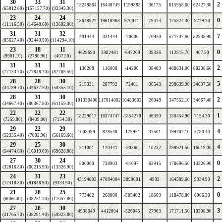
30
33
31
2
15248864
16448749
1199885
36175
615958.60
62427.30
(65812.60)
(157157.70)
(93345.30)
23
24
24
0
18648927
19618968
970041
79474
175824.30
9729.70
(11116.30)
(14648.60)
(13602.00)
31
31
32
7
401444
331444
-70000
70920
571737.60
82938.90
(85627.40)
(92440.50)
(114294.10)
23
18
11
0
4629690
3982481
-647209
39336
112915.70
407.50
(9901.10)
(2780.90)
(407.50)
31
31
31
2
130208
116008
-14200
38409
468631.00
60236.60
(77153.70)
(77848.20)
(82769.50)
28
28
30
5
215331
287792
72461
36543
298639.90
34637.50
(34789.20)
(34637.50)
(58355.10)
28
31
30
2
101330400
117814002
16483602
26048
347552.10
34667.40
(34667.40)
(80367.80)
(61159.30)
22
22
22
1
18229017
16374747
-1854270
46350
150454.90
7154.30
(7259.80)
(8439.00)
(7154.30)
29
22
29
4
1008499
828548
-179951
37501
199402.10
5780.40
(52335.40)
(7802.90)
(56169.60)
29
25
30
4
211001
120441
-90560
10232
299921.50
16019.00
(54474.60)
(16019.00)
(69028.80)
27
30
24
0
800000
738903
-61097
63915
178696.50
13326.90
(32816.80)
(60215.90)
(13326.90)
24
31
23
2
43194003
47084004
3890001
4902
164309.60
9334.90
(12318.80)
(81848.90)
(9334.90)
21
28
25
0
773402
268000
-505402
18669
118478.80
6066.30
(6066.30)
(38251.20)
(17057.80)
27
28
30
3
4938049
4412004
-526045
27903
171711.50
10308.90
(31765.70)
(38291.40)
(59923.80)