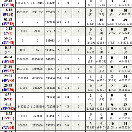
39.29
0
0
3
41
680564373
645170190
1413204
6
1/0
0
(
53
/
370
)
(6.1)
(22.8)
(222.8)
(3023501)
16.13
0
0
0
40
13550062
11931056
129699
2
0/1
0
(
8
/
134
)
(1)
(0.7)
(0)
(2466128)
61.99
3
10
10
49
0
0
4030545
158
2/4
0
(
35
/
512
)
(312.14)
(2249)
(2368.7)
(27221979)
12.13
0
0
0
39
180000
79000
3595311
2
0/1
0
(
2
/
93
)
(0)
(0)
(2.3)
(1942449)
56.35
0
4
1
47
0
0
685083
14
0/4
0
(
33
/
465
)
(24.09)
(316.8)
(76.5)
(13453516)
0.48
0
0
0
0
1000
1150
1098852
27
7/3
0
(
1
/
5
)
(25.9)
(0)
(10.9)
(0)
46.04
0
5
0
44
93900000
83806498
767825
4
1/1
0
(
16
/
383
)
(3.8)
(495.35)
(0)
(6440681)
24.26
0
0
0
43
16525535
13949288
341227
0
0/0
0
(
39
/
237
)
(0)
(0.5)
(0)
(4370560)
29.05
3
5
3
44
8560980
6854366
630494
266
0/0
0
(
49
/
275
)
(260)
(438.9)
(259.4)
(6398512)
26.49
0
6
2
45
757000
585200
1188329
47
7/4
0
(
40
/
250
)
(39)
(730.7)
(137.6)
(6683650)
4.52
1
0
0
0
0
0
895638
64
0/0
0
(
6
/
41
)
(59)
(8.1)
(0)
(0)
4.52
3
3
9
42
114872010
110835998
1702758
247
4/5
0
(
259
/
302
)
(219.25)
(237.8)
(1745.6)
(3738116)
16.55
0
0
0
39
750000
765000
85313
1
2/6
0
(
15
/
151
)
(0)
(0)
(0)
(2018160)
17.69
5
6
10
44
900000
2550000
757363
433
0/0
0
(
72
/
204
)
(433.93)
(664.7)
(2105.1)
(6052224)