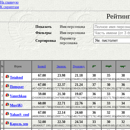
На главную
К скриптам
Рейтинг
Показать
Имя персонажа
Фильтры
Имя персонажа
Параметр
Сортировка
персонажа
№
Игрок
Боевой
Эконом.
Производ.
67.00
23.98
21.18
38
35
38
Totalsnd
1
(456406068.000)
(29351177.020)
(194493.210)
(533389.20)
(223708.60)
(463944.30)
67.00
22.37
21.24
37
30
36
Понкрат
2
(457434739.400)
(17271760.650)
(198426.920)
(389496.70)
(71304.20)
(278711.00)
59.00
21.30
19.07
36
33
36
Vanechkaa
3
(241690339.000)
(12447698.680)
(107762.040)
(312209.00)
(132175.70)
(314843.10)
60.00
22.71
22.76
36
33
34
Mus(iK)
4
(261953387.700)
(19366593.340)
(313836.560)
(288707.50)
(135396.10)
(173988.10)
67.00
22.14
24.60
36
32
38
YahaoS_cool
5
(460639063.300)
(15909775.570)
(546579.070)
(271762.40)
(118492.50)
(494269.50)
52.00
22.50
24.54
33
30
32
Кароль лев
6
(95906927.100)
(18056602.310)
(536576.110)
(162986.70)
(64839.60)
(116235.90)