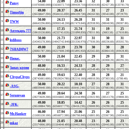
54.00
22.09
23.56
32
30
33
Pansy
7
(110783083.000)
(15638372.710)
(399439.710)
(103434.00)
(62427.30)
(133781.70)
49.00
20.37
26.45
31
27
23
Timudjin
8
(26538647.200)
(9584155.830)
(896199.730)
(96163.90)
(30563.80)
(9729.70)
50.00
24.13
26.28
31
31
31
TWW
9
(66643296.800)
(30900148.200)
(857479.840)
(82938.90)
(98048.90)
(98387.80)
48.00
17.35
21.74
31
19
25
Аптекарь 777
10
(18619130.800)
(4233745.020)
(231098.830)
(78551.90)
(3663.50)
(17610.80)
50.00
21.73
22.97
31
30
31
lediboss
11
(54345578.300)
(14042742.840)
(331336.970)
(77030.30)
(60236.60)
(93592.70)
49.00
22.19
23.70
30
30
28
7SHAD0W7
12
(26061787.200)
(16227600.240)
(415895.950)
(62565.60)
(63864.10)
(44428.40)
50.00
21.04
22.45
29
29
31
Пивас.
13
(43805712.900)
(11446080.880)
(286501.010)
(45154.20)
(45908.20)
(80295.20)
48.00
16.53
24.33
28
29
27
Запах крови
14
(23285046.400)
(3343301.880)
(503546.180)
(42549.40)
(56780.20)
(28272.20)
49.00
19.63
22.40
28
28
21
ChypaChyps
15
(28745661.600)
(7853024.780)
(282216.160)
(40010.30)
(37303.50)
(5780.40)
50.00
20.22
18.10
27
28
31
-ASG-
16
(48839940.100)
(9191446.060)
(83041.240)
(27332.50)
(37083.90)
(95982.70)
49.00
20.64
24.58
26
27
25
Serumyan
17
(28273639.200)
(10316602.280)
(543144.990)
(22022.90)
(30513.70)
(19800.30)
49.00
18.85
14.42
26
26
25
-JFK-
18
(26518884.700)
(6356017.770)
(28416.230)
(20000.90)
(24298.10)
(16508.00)
46.00
17.94
21.06
25
26
25
Mr.Hankee
19
(11695530.100)
(4956872.380)
(186798.840)
(16801.00)
(23367.90)
(16934.60)
48.00
21.05
20.48
23
26
23
mkaz
20
(23174906.100)
(11504040.400)
(159402.980)
(10308.90)
(20445.00)
(10976.70)