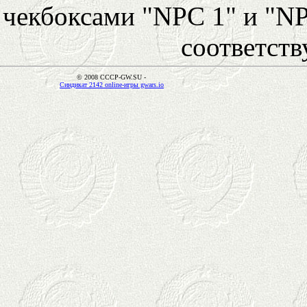
чекбоксами "NPC 1" и "NP
соответст
© 2008 CCCP-GW.SU -
Синдикат 2142 online-игры gwars.io