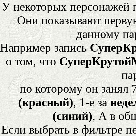
У некоторых персонажей 
Они показывают перву
данному па
Например запись
СуперК
о том, что
СуперКрутой
па
по которому он занял 
(красный)
, 1-е за
неде
(синий)
, А в об
Если выбрать в фильтре 