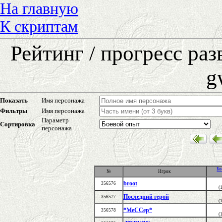
На главную
К скриптам
Рейтинг / прогресс ра
g
Показать
Имя персонажа
Фильтры
Имя персонажа
Параметр
Сортировка
персонажа
Бо
№
Игрок
broot
356576
(
Последний герой
356577
(
*МеССер*
356578
(