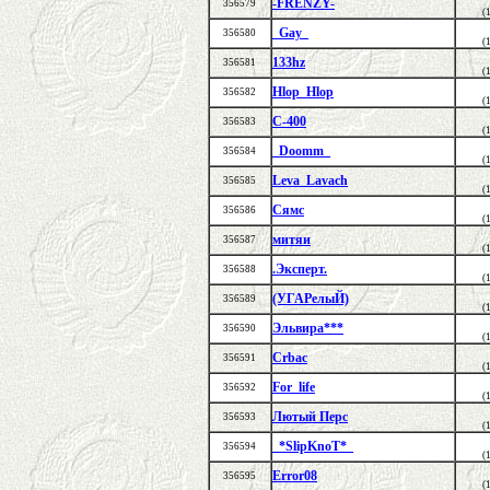
-FRENZY-
356579
(
_Gay_
356580
(
133hz
356581
(
Hlop_Hlop
356582
(
C-400
356583
(
_Doomm_
356584
(
Leva_Lavach
356585
(
Сямс
356586
(
митяи
356587
(
.Эксперт.
356588
(
(УГАРелыЙ)
356589
(
Эльвира***
356590
(
Crbac
356591
(
For_life
356592
(
Лютый Перс
356593
(
_*SlipKnoT*_
356594
(
Error08
356595
(