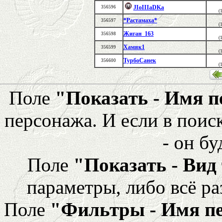
JIoIIIaDKa
356596
(
*Растамаха*
356597
(
Жиган_163
356598
(
Хамяк1
356599
(
ТурбоСанек
356600
(
Поле
"Показать - Имя 
персонажа. И если в поис
- он бу
Поле
"Показать - Вид
параметры, либо всё ра
Поле
"Фильтры - Имя п