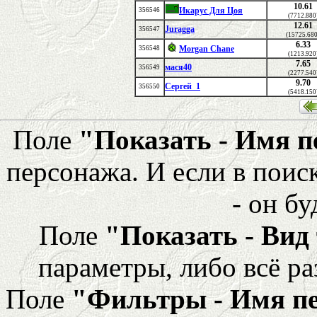
10.61
Икарус Для Цоя
356546
(7712.880
12.61
Juragga
356547
(15725.68
6.33
Morgan Chane
356548
(1213.920
7.65
мася40
356549
(2277.540
9.70
Сергей_1
356550
(5418.150
Поле
"Показать - Имя 
персонажа. И если в поис
- он бу
Поле
"Показать - Вид
параметры, либо всё ра
Поле
"Фильтры - Имя п