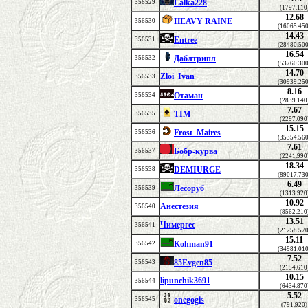
Lalka228
356529
(1797.110
12.68
HEAVY RAINE
356530
(16065.45
14.43
Entree
356531
(28480.50
16.54
Даблтрипл
356532
(53760.30
14.70
Zloi_Ivan
356533
(30939.25
8.16
Отаман
356534
(2839.140
7.67
TIM
356535
(2297.090
15.15
Frost_Maires
356536
(35354.56
7.61
Бобр-курва
356537
(2241.990
18.34
DEMIURGE
356538
(89017.73
6.49
Лесоруб
356539
(1313.920
10.92
Анестезия
356540
(8562.210
13.51
Чимергес
356541
(21258.57
15.11
Kohman91
356542
(34981.01
7.52
85Evgen85
356543
(2154.610
10.15
lipunchik3691
356544
(6434.870
5.52
onegogis
356545
(791.920)