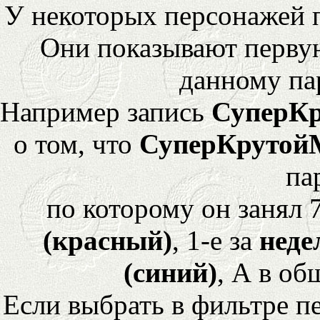
У некоторых персонажей 
Они показывают перву
данному па
Например запись
СуперК
о том, что
СуперКрутой
па
по которому он занял 
(красный)
, 1-е за
неде
(синий)
, А в об
Если выбрать в фильтре 