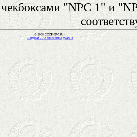
чекбоксами "NPC 1" и "NP
соответст
© 2008 CCCP-GW.SU -
Синдикат 2142 online-игры gwars.io