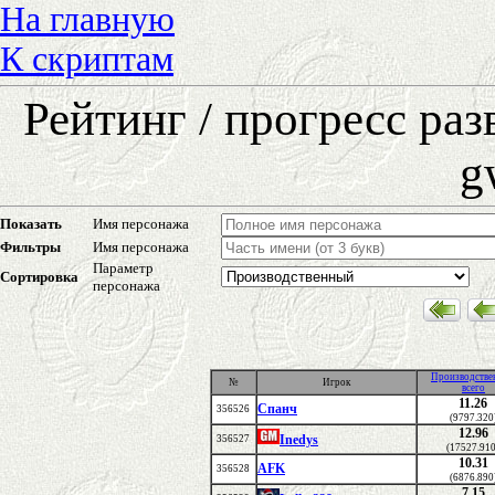
На главную
К скриптам
Рейтинг / прогресс ра
g
Показать
Имя персонажа
Фильтры
Имя персонажа
Параметр
Сортировка
персонажа
Производстве
№
Игрок
всего
11.26
Спанч
356526
(9797.320
12.96
Inedys
356527
(17527.91
10.31
AFK
356528
(6876.890
7.15