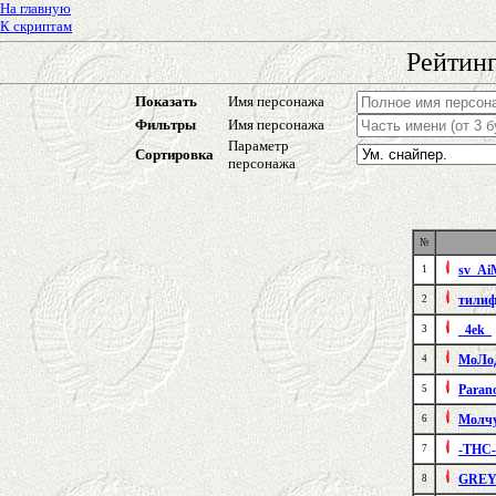
На главную
К скриптам
Рейтинг
Показать
Имя персонажа
Фильтры
Имя персонажа
Параметр
Сортировка
персонажа
№
sv_Ai
1
тилиф
2
_4ek_
3
МоЛо
4
Paran
5
Молч
6
-THC-
7
GREY
8