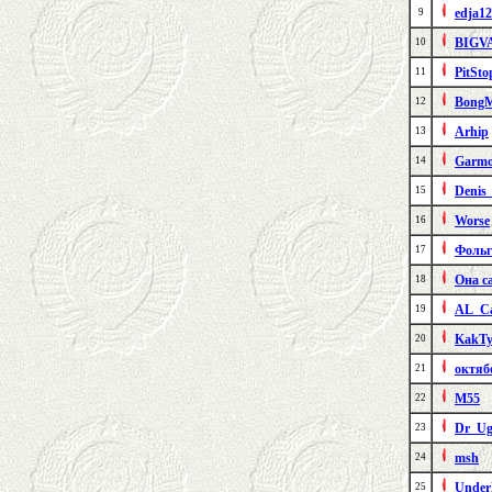
edja1
9
BIGV
10
PitSt
11
BongM
12
Arhip
13
Garmo
14
Denis
15
Worse
16
Фольг
17
Она с
18
AL_C
19
KakT
20
октяб
21
M55
22
Dr_U
23
msh
24
Under
25