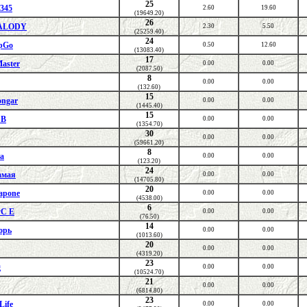
25
2345
2.60
19.60
(19649.20)
26
ALODY
2.30
5.50
(25259.40)
24
opGo
0.50
12.60
(13083.40)
17
aster
0.00
0.00
(2087.50)
8
0.00
0.00
(132.60)
15
ngar
0.00
0.00
(1445.40)
15
_B
0.00
0.00
(1354.70)
30
0.00
0.00
(59661.20)
8
а
0.00
0.00
(123.20)
24
амая
0.00
0.00
(14705.80)
20
apone
0.00
0.00
(4538.00)
6
yC E
0.00
0.00
(76.50)
14
орь
0.00
0.00
(1013.60)
20
0.00
0.00
(4319.20)
23
g
0.00
0.00
(10524.70)
21
0.00
0.00
(6814.80)
23
Life
0.00
0.00