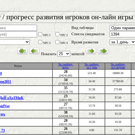
 / прогресс развития игроков он-лайн игры 
Вид таблицы
Список синдикатов
NPC 1
NPC 2
Время развития
NPC 3
NPC 4
Показать
записей
Ум. снайпер.
Ум. снайпер.
Ум. снайпер.
Игрок
всего
за 1 день
за 1 неделю
28
M
521.40
18880.30
(34245.00)
34
он2011
56.40
37788.00
(176918.70)
35
31.30
273.80
(212226.70)
23
ДоЙ оХоТНиК
16.30
87.60
(10011.00)
27
oidNot
13.70
38.50
(30721.70)
38
унъ
11.60
93.50
(534268.10)
28
10.30
10.30
(38231.20)
26
 73
4.80
131.70
(22180.60)