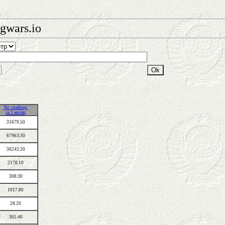
gwars.io
Ум. снайпер.
за 1 месяц
31679.50
67963.30
36243.20
2176.10
308.30
1017.80
28.20
365.40