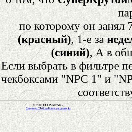
па
по которому он занял 
(красный)
, 1-е за
неде
(синий)
, А в об
Если выбрать в фильтре 
чекбоксами "NPC 1" и "NP
соответст
© 2008 CCCP-GW.SU -
Синдикат 2142 online-игры gwars.io