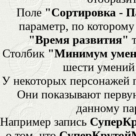
Поле
"Сортировка - 
параметр, по которому 
"Время развития"
т
Столбик
"Минимум уме
шести умений
У некоторых персонажей 
Они показывают перву
данному па
Например запись
СуперК
о том, что
СуперКрутой