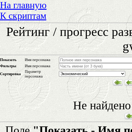
На главную
К скриптам
Рейтинг / прогресс ра
g
Показать
Имя персонажа
Фильтры
Имя персонажа
Параметр
Сортировка
персонажа
Не найдено
Поле
"Показать - Имя 