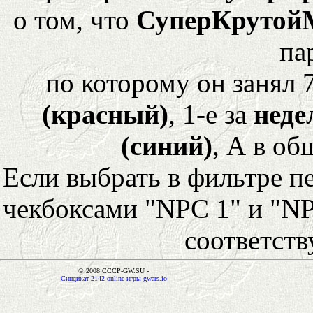
о том, что
СуперКрутой
па
по которому он занял 
(красный)
, 1-е за
неде
(синий)
, А в об
Если выбрать в фильтре 
чекбоксами "NPC 1" и "NP
соответст
© 2008 CCCP-GW.SU -
Синдикат 2142 online-игры gwars.io