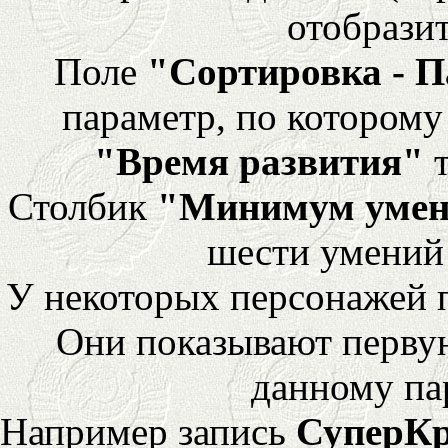
отобразит
Поле
"Сортировка - 
параметр, по которому 
"Время развития"
т
Столбик
"Минимум уме
шести умений
У некоторых персонажей 
Они показывают перву
данному па
Например запись
СуперК