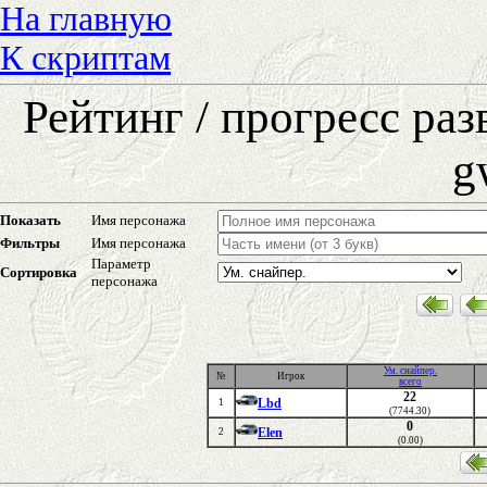
На главную
К скриптам
Рейтинг / прогресс ра
g
Показать
Имя персонажа
Фильтры
Имя персонажа
Параметр
Сортировка
персонажа
Ум. снайпер.
№
Игрок
всего
22
Lbd
1
(7744.30)
0
Elen
2
(0.00)