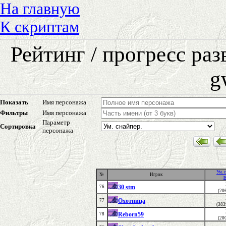
На главную
К скриптам
Рейтинг / прогресс ра
g
Показать
Имя персонажа
Фильтры
Имя персонажа
Параметр
Сортировка
персонажа
Ум. 
№
Игрок
в
30 stm
76
(20
Охотница
77
(383
Reborn59
78
(20