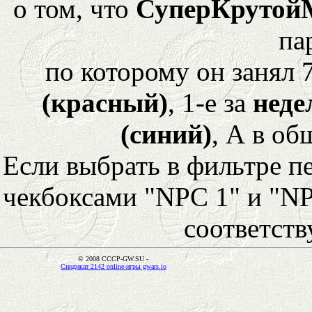
о том, что
СуперКрутой
па
по которому он занял 
(красный)
, 1-е за
неде
(синий)
, А в об
Если выбрать в фильтре 
чекбоксами "NPC 1" и "NP
соответст
© 2008 CCCP-GW.SU -
Синдикат 2142 online-игры gwars.io