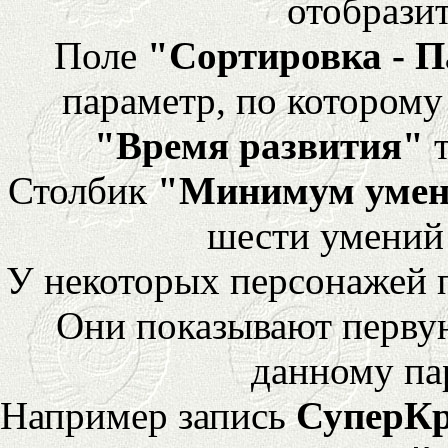
отобразит
Поле
"Сортировка - 
параметр, по которому 
"Время развития"
т
Столбик
"Минимум уме
шести умений
У некоторых персонажей 
Они показывают перву
данному па
Например запись
СуперК