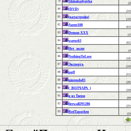
Shmakodyavka
79
(3
(DVD)
80
(31
(катастрофа)
81
(10
Agent100
82
(61
Demon-XXX
83
(1
warus63
84
(92
Нет_экспе
85
(4
NothingToLose
86
(58
Экспертъ
87
(16
ppff
88
(51
nintendo83
89
(28
(_ВОЛЧАРА_)
90
(50
я из Твери
91
(99
firewall291286
92
(25
RedTapocheg
93
(33