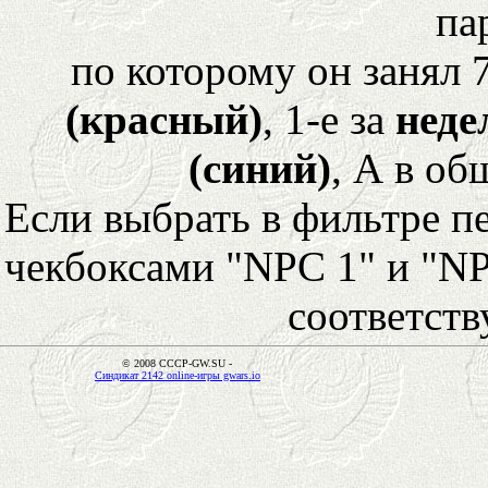
па
по которому он занял 
(красный)
, 1-е за
неде
(синий)
, А в об
Если выбрать в фильтре 
чекбоксами "NPC 1" и "NP
соответст
© 2008 CCCP-GW.SU -
Синдикат 2142 online-игры gwars.io