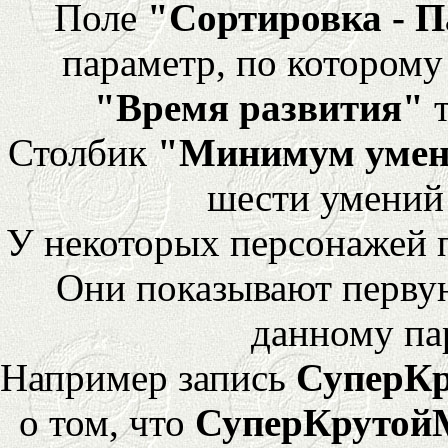
Поле
"Сортировка - 
параметр, по которому 
"Время развития"
т
Столбик
"Минимум уме
шести умений
У некоторых персонажей 
Они показывают перву
данному па
Например запись
СуперК
о том, что
СуперКрутой