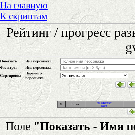
На главную
К скриптам
Рейтинг / прогресс ра
g
Показать
Имя персонажа
Фильтры
Имя персонажа
Параметр
Сортировка
персонажа
Ум. пистолет
№
Игрок
всего
Поле
"Показать - Имя 