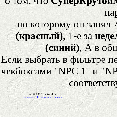
о том, что
СуперКрутой
па
по которому он занял 
(красный)
, 1-е за
неде
(синий)
, А в об
Если выбрать в фильтре 
чекбоксами "NPC 1" и "NP
соответст
© 2008 CCCP-GW.SU -
Синдикат 2142 online-игры gwars.io