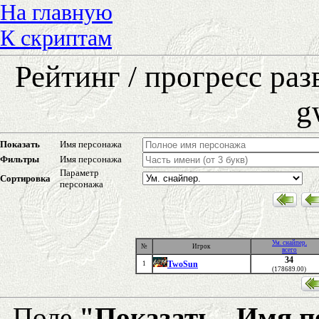
На главную
К скриптам
Рейтинг / прогресс ра
g
Показать
Имя персонажа
Фильтры
Имя персонажа
Параметр
Сортировка
персонажа
Ум. снайпер.
№
Игрок
всего
34
TwoSun
1
(178689.00)
Поле
"Показать - Имя 