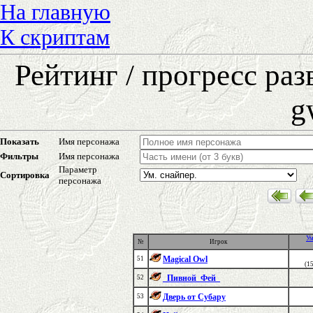
На главную
К скриптам
Рейтинг / прогресс ра
g
Показать
Имя персонажа
Фильтры
Имя персонажа
Параметр
Сортировка
персонажа
Ум
№
Игрок
Magical Owl
51
(1
_Пивной_Фей_
52
Дверь от Субару
53