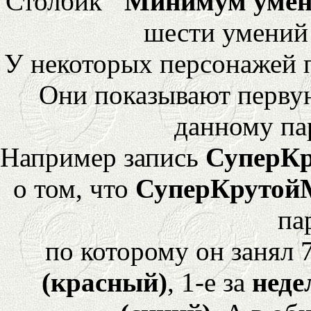
Столбик
"Минимум уме
шести умений
У некоторых персонажей 
Они показывают перву
данному па
Например запись
СуперК
о том, что
СуперКрутой
па
по которому он занял 
(красный)
, 1-е за
неде