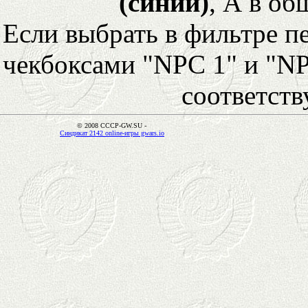
(синий)
, А в об
Если выбрать в фильтре 
чекбоксами "NPC 1" и "NP
соответст
© 2008 CCCP-GW.SU -
Синдикат 2142 online-игры gwars.io