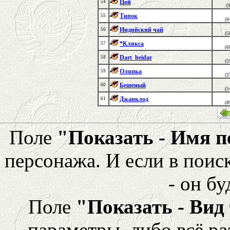
Цой
54
(
Типок
55
(9
Индийский чай
56
(5
*Клякса
57
(6
Dart_beidar
58
(5
Оляпка
59
(3
Бешеный
60
(5
Джанклод
61
(8
Поле
"Показать - Имя 
персонажа. И если в поис
- он бу
Поле
"Показать - Вид
параметры, либо всё ра