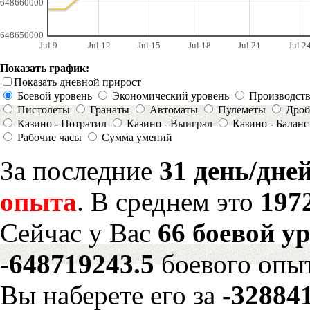
648660000
648650000
Jul 9
Jul 12
Jul 15
Jul 18
Jul 21
Jul 2
Показать график:
Показать дневной прирост
Боевой уровень
Экономический уровень
Производст
Пистолеты
Гранаты
Автоматы
Пулеметы
Дроб
Казино - Потратил
Казино - Выиграл
Казино - Баланс
Рабочие часы
Сумма умений
За последние
31 день/дне
опыта
. В среднем это
197
Сейчас у Вас
66 боевой у
-648719243.5
боевого опы
Вы наберете его за
-32884