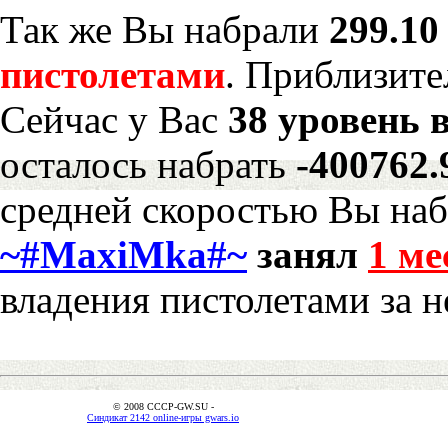
Так же Вы набрали
299.10
пистолетами
. Приблизите
Сейчас у Вас
38 уровень 
осталось набрать
-400762
средней скоростью Вы наб
~#MaxiMka#~
занял
1 ме
владения пистолетами за 
© 2008 CCCP-GW.SU -
Синдикат 2142 online-игры gwars.io