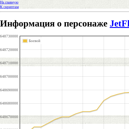
На главную
К скриптам
Информация о персонаже
JetF
648730000
Боевой
648720000
648710000
648700000
648690000
648680000
648670000