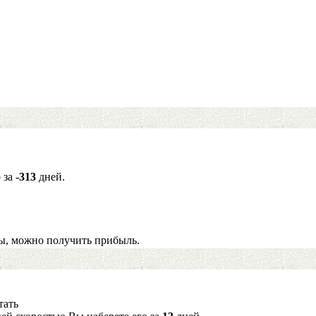
о за
-313
дней.
ы, можно получить прибыль.
тать