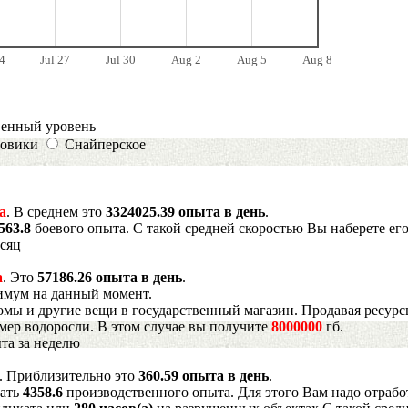
4
Jul 27
Jul 30
Aug 2
Aug 5
Aug 8
венный уровень
овики
Снайперское
а
. В среднем это
3324025.39 опыта в день
.
563.8
боевого опыта. С такой средней скоростью Вы наберете ег
есяц
а
. Это
57186.26 опыта в день
.
имум на данный момент.
мы и другие вещи в государственный магазин. Продавая ресурс
имер водоросли. В этом случае вы получите
8000000
гб.
та за неделю
. Приблизительно это
360.59 опыта в день
.
рать
4358.6
производственного опыта. Для этого Вам надо отрабо