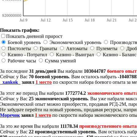
920000000
Jul 9
Jul 12
Jul 15
Jul 18
Jul 21
Jul 2
Показать график:
Показать дневной прирост
Боевой уровень
Экономический уровень
Производст
Пистолеты
Гранаты
Автоматы
Пулеметы
Дроб
Казино - Потратил
Казино - Выиграл
Казино - Баланс
Рабочие часы
Сумма умений
За последние
31 день/дней
Вы набрали
103044787
боевого опыт
Сейчас у Вас
70 боевой уровень
. Вам осталось набрать
-1040788
_xankok_
занял
1 место
по скорости набора боевого опыта за м
За этот же период Вы набрали
1772774.2
экономического опыт
Сейчас у Вас
25 экономический уровень
. Вы уже набрали макс
Экономический опыт можно приобрести, продавая РГД-2М, паро
Не забудьте перейти на новый уровень, продавая ресурсы, напр
Моречок
занял
1 место
по скорости набора экономического опы
За это же время Вы набрали
11178.34
производственного опыта
Сейчас у Вас
22 производственный уровень
. Вам осталось наб