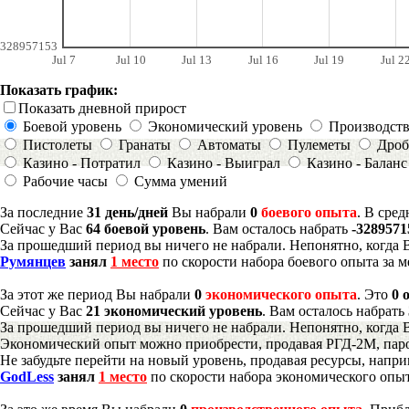
328957153
Jul 7
Jul 10
Jul 13
Jul 16
Jul 19
Jul 2
Показать график:
Показать дневной прирост
Боевой уровень
Экономический уровень
Производст
Пистолеты
Гранаты
Автоматы
Пулеметы
Дроб
Казино - Потратил
Казино - Выиграл
Казино - Баланс
Рабочие часы
Сумма умений
За последние
31 день/дней
Вы набрали
0
боевого опыта
. В сре
Сейчас у Вас
64 боевой уровень
. Вам осталось набрать
-3289571
За прошедший период вы ничего не набрали. Непонятно, когда 
Румянцев
занял
1 место
по скорости набора боевого опыта за м
За этот же период Вы набрали
0
экономического опыта
. Это
0 
Сейчас у Вас
21 экономический уровень
. Вам осталось набрать
За прошедший период вы ничего не набрали. Непонятно, когда 
Экономический опыт можно приобрести, продавая РГД-2М, паро
Не забудьте перейти на новый уровень, продавая ресурсы, напр
GodLess
занял
1 место
по скорости набора экономического опыт