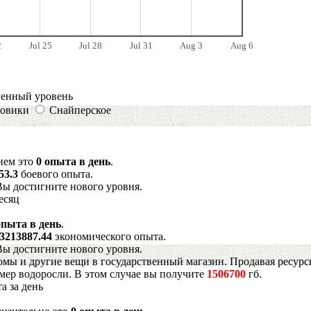
2
Jul 25
Jul 28
Jul 31
Aug 3
Aug 6
венный уровень
овики
Снайперское
днем это
0 опыта в день
.
53.3
боевого опыта.
Вы достигните нового уровня.
есяц
опыта в день
.
3213887.44
экономического опыта.
Вы достигните нового уровня.
мы и другие вещи в государственный магазин. Продавая ресурс
имер водоросли. В этом случае вы получите
1506700
гб.
а за день