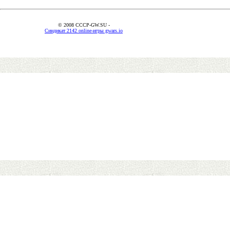
© 2008 CCCP-GW.SU -
Синдикат 2142 online-игры gwars.io