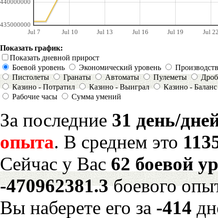
440000000
435000000
Jul 7
Jul 10
Jul 13
Jul 16
Jul 19
Jul 2
Показать график:
Показать дневной прирост
Боевой уровень
Экономический уровень
Производст
Пистолеты
Гранаты
Автоматы
Пулеметы
Дроб
Казино - Потратил
Казино - Выиграл
Казино - Баланс
Рабочие часы
Сумма умений
За последние
31 день/дне
опыта
. В среднем это
113
Сейчас у Вас
62 боевой у
-470962381.3
боевого опы
Вы наберете его за
-414
дн