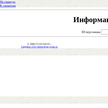
На главную
К скриптам
Информац
ID персонажа
© 2008 CCCP-GW.SU -
Синдикат 2142 online-игры gwars.io