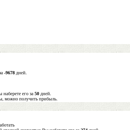
за
-9678
дней.
ы наберете его за
50
дней.
ы, можно получить прибыль.
аботать