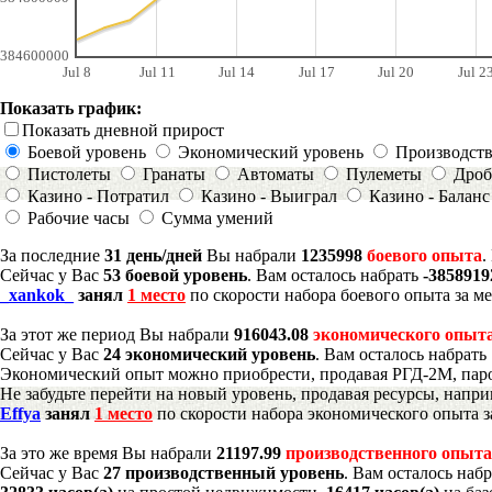
384600000
Jul 8
Jul 11
Jul 14
Jul 17
Jul 20
Jul 2
Показать график:
Показать дневной прирост
Боевой уровень
Экономический уровень
Производст
Пистолеты
Гранаты
Автоматы
Пулеметы
Дроб
Казино - Потратил
Казино - Выиграл
Казино - Баланс
Рабочие часы
Сумма умений
За последние
31 день/дней
Вы набрали
1235998
боевого опыта
.
Сейчас у Вас
53 боевой уровень
. Вам осталось набрать
-3858919
_xankok_
занял
1 место
по скорости набора боевого опыта за м
За этот же период Вы набрали
916043.08
экономического опыт
Сейчас у Вас
24 экономический уровень
. Вам осталось набрать
Экономический опыт можно приобрести, продавая РГД-2М, паро
Не забудьте перейти на новый уровень, продавая ресурсы, напр
Effya
занял
1 место
по скорости набора экономического опыта з
За это же время Вы набрали
21197.99
производственного опыта
Сейчас у Вас
27 производственный уровень
. Вам осталось наб