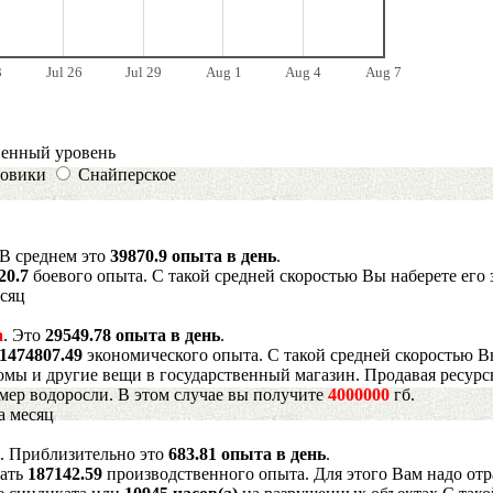
3
Jul 26
Jul 29
Aug 1
Aug 4
Aug 7
венный уровень
овики
Снайперское
 В среднем это
39870.9 опыта в день
.
20.7
боевого опыта. С такой средней скоростью Вы наберете его 
есяц
а
. Это
29549.78 опыта в день
.
1474807.49
экономического опыта. С такой средней скоростью В
мы и другие вещи в государственный магазин. Продавая ресурс
имер водоросли. В этом случае вы получите
4000000
гб.
а месяц
. Приблизительно это
683.81 опыта в день
.
рать
187142.59
производственного опыта. Для этого Вам надо отр