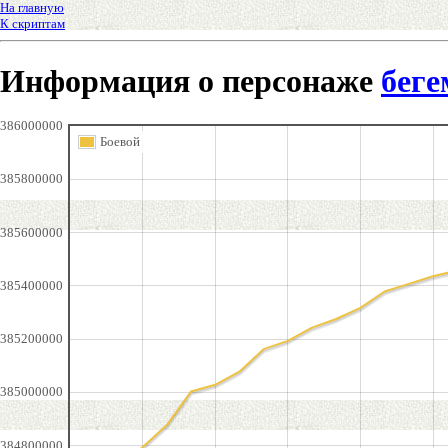
На главную
К скриптам
Информация о персонаже
беге
386000000
Боевой
385800000
385600000
385400000
385200000
385000000
384800000