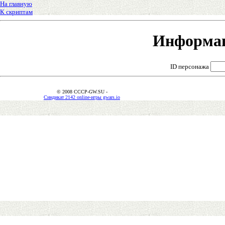
На главную
К скриптам
Информац
ID персонажа
© 2008 CCCP-GW.SU -
Синдикат 2142 online-игры gwars.io