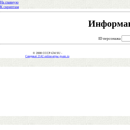
На главную
К скриптам
Информац
ID персонажа
© 2008 CCCP-GW.SU -
Синдикат 2142 online-игры gwars.io