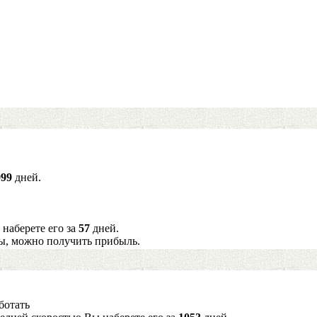
999
дней.
 наберете его за
57
дней.
ы, можно получить прибыль.
ботать