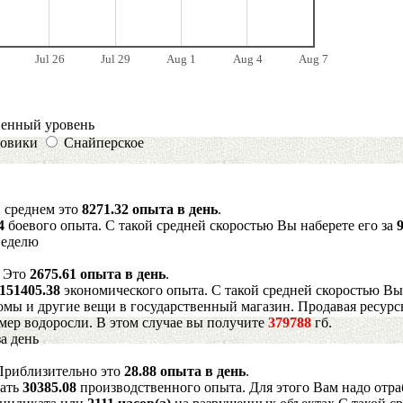
Jul 26
Jul 29
Aug 1
Aug 4
Aug 7
венный уровень
овики
Снайперское
В среднем это
8271.32 опыта в день
.
.4
боевого опыта. С такой средней скоростью Вы наберете его за
неделю
. Это
2675.61 опыта в день
.
151405.38
экономического опыта. С такой средней скоростью Вы
мы и другие вещи в государственный магазин. Продавая ресурс
имер водоросли. В этом случае вы получите
379788
гб.
а день
 Приблизительно это
28.88 опыта в день
.
рать
30385.08
производственного опыта. Для этого Вам надо отра