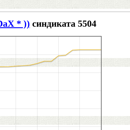
DaX * ))
синдиката 5504