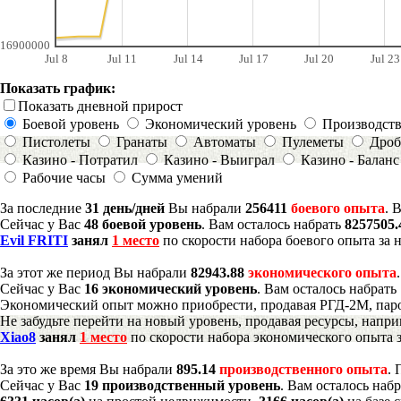
16900000
Jul 8
Jul 11
Jul 14
Jul 17
Jul 20
Jul 23
Показать график:
Показать дневной прирост
Боевой уровень
Экономический уровень
Производст
Пистолеты
Гранаты
Автоматы
Пулеметы
Дроб
Казино - Потратил
Казино - Выиграл
Казино - Баланс
Рабочие часы
Сумма умений
За последние
31 день/дней
Вы набрали
256411
боевого опыта
. 
Сейчас у Вас
48 боевой уровень
. Вам осталось набрать
8257505
Evil FRITI
занял
1 место
по скорости набора боевого опыта за 
За этот же период Вы набрали
82943.88
экономического опыта
Сейчас у Вас
16 экономический уровень
. Вам осталось набрать
Экономический опыт можно приобрести, продавая РГД-2М, паро
Не забудьте перейти на новый уровень, продавая ресурсы, напр
Xiao8
занял
1 место
по скорости набора экономического опыта з
За это же время Вы набрали
895.14
производственного опыта
.
Сейчас у Вас
19 производственный уровень
. Вам осталось наб