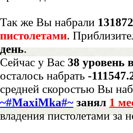
Так же Вы набрали
131872
пистолетами
. Приблизите
день
.
Сейчас у Вас
38 уровень 
осталось набрать
-111547.
средней скоростью Вы наб
~#MaxiMka#~
занял
1 ме
владения пистолетами за 