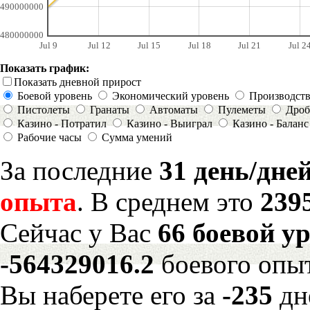
490000000
480000000
Jul 9
Jul 12
Jul 15
Jul 18
Jul 21
Jul 2
Показать график:
Показать дневной прирост
Боевой уровень
Экономический уровень
Производст
Пистолеты
Гранаты
Автоматы
Пулеметы
Дроб
Казино - Потратил
Казино - Выиграл
Казино - Баланс
Рабочие часы
Сумма умений
За последние
31 день/дне
опыта
. В среднем это
239
Сейчас у Вас
66 боевой у
-564329016.2
боевого опы
Вы наберете его за
-235
дн