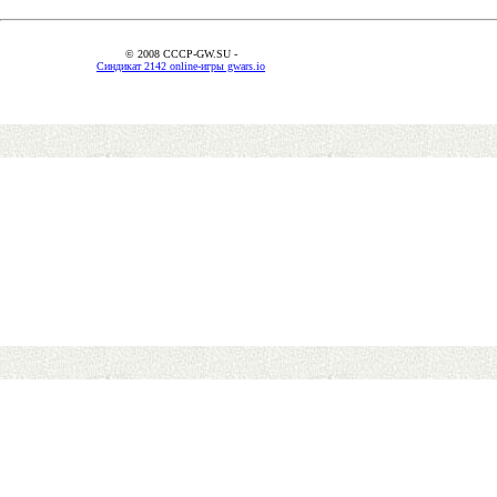
© 2008 CCCP-GW.SU -
Синдикат 2142 online-игры gwars.io