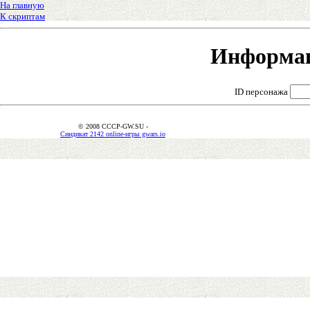
На главную
К скриптам
Информац
ID персонажа
© 2008 CCCP-GW.SU -
Синдикат 2142 online-игры gwars.io