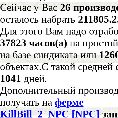
Сейчас у Вас
26 производ
осталось набрать
211805.
Для этого Вам надо отрабо
37823 часов(а)
на просто
на базе синдиката или
126
объектах.С такой средней 
1041
дней.
Дополнительный произво
получать на
ферме
KillBill_2_NPC [NPC]
за