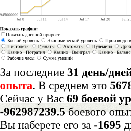
945000000
Jul 8
Jul 11
Jul 14
Jul 17
Jul 20
Jul 2
Показать график:
Показать дневной прирост
Боевой уровень
Экономический уровень
Производст
Пистолеты
Гранаты
Автоматы
Пулеметы
Дроб
Казино - Потратил
Казино - Выиграл
Казино - Баланс
Рабочие часы
Сумма умений
За последние
31 день/дне
опыта
. В среднем это
567
Сейчас у Вас
69 боевой у
-962987239.5
боевого опы
Вы наберете его за
-1695
д