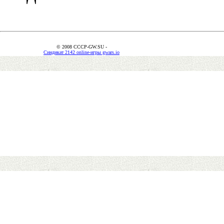
© 2008 CCCP-GW.SU -
Синдикат 2142 online-игры gwars.io