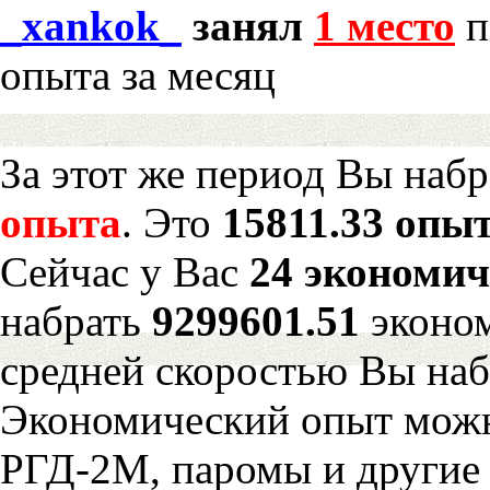
_xankok_
занял
1 место
п
опыта за месяц
За этот же период Вы наб
опыта
. Это
15811.33 опыт
Сейчас у Вас
24 экономич
набрать
9299601.51
эконом
средней скоростью Вы наб
Экономический опыт можн
РГД-2М, паромы и другие 