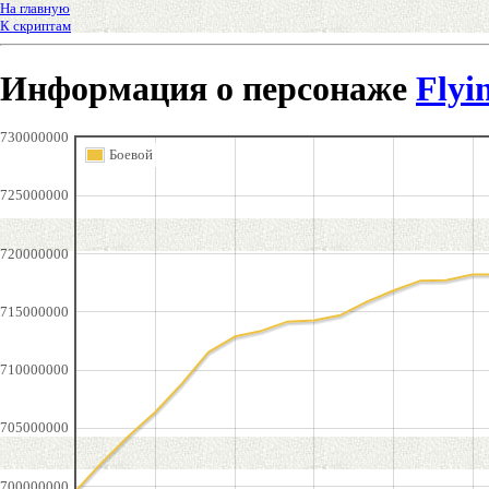
На главную
К скриптам
Информация о персонаже
Flyi
730000000
Боевой
725000000
720000000
715000000
710000000
705000000
700000000