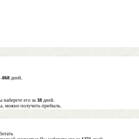
а
-868
дней.
ы наберете его за
38
дней.
ы, можно получить прибыль.
ботать