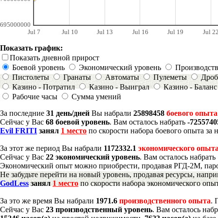
695000000
Jul 7
Jul 10
Jul 13
Jul 16
Jul 19
Jul 2
Показать график:
Показать дневной прирост
Боевой уровень
Экономический уровень
Производст
Пистолеты
Гранаты
Автоматы
Пулеметы
Дроб
Казино - Потратил
Казино - Выиграл
Казино - Баланс
Рабочие часы
Сумма умений
За последние
31 день/дней
Вы набрали
25898458
боевого опыта
Сейчас у Вас
68 боевой уровень
. Вам осталось набрать
-725574
Evil FRITI
занял
1 место
по скорости набора боевого опыта за 
За этот же период Вы набрали
1172332.1
экономического опыт
Сейчас у Вас
22 экономический уровень
. Вам осталось набрать
Экономический опыт можно приобрести, продавая РГД-2М, паро
Не забудьте перейти на новый уровень, продавая ресурсы, напр
GodLess
занял
1 место
по скорости набора экономического опыт
За это же время Вы набрали
1971.6
производственного опыта
.
Сейчас у Вас
23 производственный уровень
. Вам осталось наб