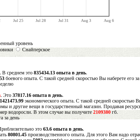
2
Jul 25
Jul 28
Jul 31
Aug 3
Aug 6
венный уровень
овики
Снайперское
. В среднем это
835434.13 опыта в день
.
053
боевого опыта. С такой средней скоростью Вы наберете его з
неделю
а
. Это
37817.16 опыта в день
.
1421473.99
экономического опыта. С такой средней скоростью В
мы и другие вещи в государственный магазин. Продавая ресурс
имер водоросли. В этом случае вы получите
2109380
гб.
а за день
 Приблизительно это
63.6 опыта в день
.
рать
80801.45
производственного опыта. Для этого Вам надо отра